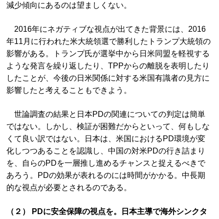
減少傾向にあるのは望ましくない。
2016年にネガティブな視点が出てきた背景には、2016
年11月に行われた米大統領選で勝利したトランプ大統領の
影響がある。トランプ氏が選挙中から日米同盟を軽視する
ような発言を繰り返したり、TPPからの離脱を表明したり
したことが、今後の日米関係に対する米国有識者の見方に
影響したと考えることもできよう。
世論調査の結果と日本PDの関連についての判定は簡単
ではない。しかし、検証が困難だからといって、何もしな
くて良い訳ではない。日本は、米国におけるPD環境が変
化しつつあることを認識し、中国の対米PDの行き詰まり
を、自らのPDを一層推し進めるチャンスと捉えるべきで
あろう。PDの効果が表れるのには時間がかかる。中長期
的な視点が必要とされるのである。
（２） PDに安全保障の視点を。日本主導で海外シンクタ