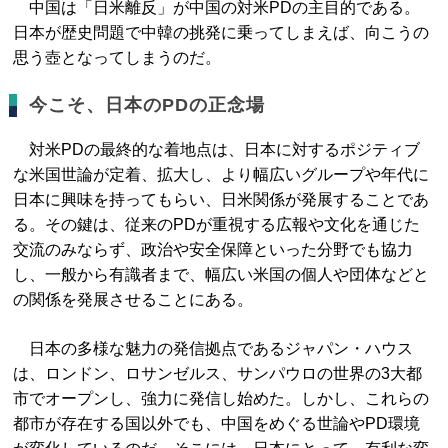
中国は「日米離反」が中国の対米PDの主目的である。
日本が歴史問題で中韓の挑発に乗ってしまえば、向こうの
思う壺となってしまうのだ。
今こそ、日本のPDの正念場
対米PDの最終的な着地点は、日本に対するポジティブ
な米国世論が定着、拡大し、より幅広いグループや年代に
日本に興味を持ってもらい、日米関係が発展することであ
る。その鍵は、従来のPDが重視する広報や文化を通じた
交流のみならず、政治や安全保障といった分野でも協力
し、一般から有識者まで、幅広い米国の個人や団体などと
の関係を発展させることにある。
日本の多様な魅力の発信拠点であるジャパン・ハウス
は、ロンドン、ロサンゼルス、サンパウロの世界の3大都
市でオープンし、強力に発信し始めた。しかし、これらの
都市が存在する国以外でも、中国をめぐる世論やPD環境