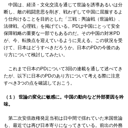
中国は、経済・文化交流を通じて世論を誘導あるいは分
断し、敵の戦闘意思を削ぎ、戦わずして中国に屈服するよ
う仕向けることを目的とした「三戦：輿論戦（世論戦）、
法律戦、心理戦」を掲げている。PDは中国にとって安全
保障戦略の重要な一部でもあるのだ。その中国の対米PD
が、今、転換点を迎えているように見える。この状況を受
けて、日本はどうすべきだろうか。日本のPDの今後のあ
り方について検討してみたい。
これまで日本のPDについて3回の連載を通して述べてき
たが、以下に日本のPDのあり方について考える際に注意
すべき3つの点を確認しておこう。
（１） 世論の変化に敏感に。中国の動向など外部要因を吟
味。
第二次安倍政権発足当初は日中間で揺れていた米国世論
も、最近では再び日本寄りになってきている。前出の外務