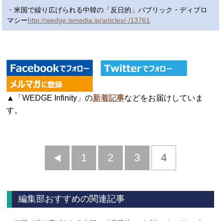
・米国で繰り広げられる中韓の「反日的」パブリック・ディプロ
マシー
http://wedge.ismedia.jp/articles/-/13761
▲「WEDGE Infinity」の
新着記事
などをお届けしていま
す。
前
1
2
3
4
へ
編集部おすすめの関連記事