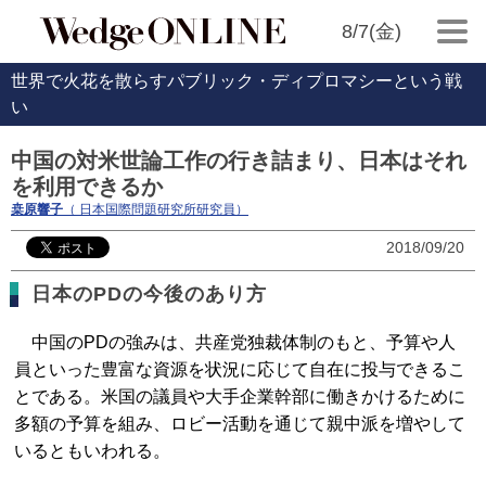
8/7(金)
世界で火花を散らすパブリック・ディプロマシーという戦
い
中国の対米世論工作の行き詰まり、日本はそれ
を利用できるか
桒原響子
（ 日本国際問題研究所研究員）
2018/09/20
日本のPDの今後のあり方
中国のPDの強みは、共産党独裁体制のもと、予算や人
員といった豊富な資源を状況に応じて自在に投与できるこ
とである。米国の議員や大手企業幹部に働きかけるために
多額の予算を組み、ロビー活動を通じて親中派を増やして
いるともいわれる。