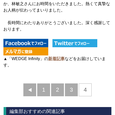
か、林敏之さんにお時間をいただきました。熱くて真摯な
お人柄が伝わってまいりました。
長時間にわたりありがとうございました。深く感謝して
おります。
▲「WEDGE Infinity」の
新着記事
などをお届けしていま
す。
前
1
2
3
4
へ
編集部おすすめの関連記事