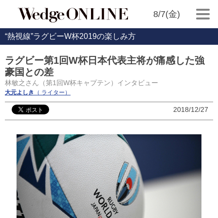
8/7(金)
“熱視線”ラグビーW杯2019の楽しみ方
ラグビー第1回W杯日本代表主将が痛感した強
豪国との差
林敏之さん（第1回W杯キャプテン）インタビュー
大元よしき
（ ライター）
2018/12/27