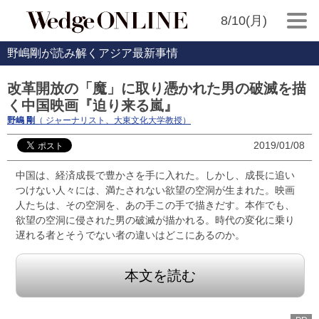
8/10(月)
野嶋剛が読み解くアジア最新事情
改革開放の「魔」に取り憑かれた男の破滅を描
く中国映画『迫り来る嵐』
野嶋 剛
（ ジャーナリスト、大東文化大学教授）
2019/01/08
中国は、経済成長で豊かさを手に入れた。しかし、成長に追い
つけない人々には、満たされない欲望の空洞が生まれた。映画
人たちは、その空洞を、あの手この手で描きだす。本作でも、
欲望の空洞に侵された男の破滅が描かれる。時代の変化に乗り
遅れる者とそうでない者の違いはどこにあるのか。
本文を読む