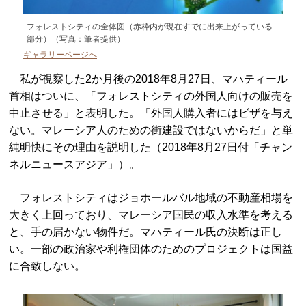
フォレストシティの全体図（赤枠内が現在すでに出来上がっている
部分）（写真：筆者提供）
ギャラリーページへ
私が視察した2か月後の2018年8月27日、マハティール
首相はついに、「フォレストシティの外国人向けの販売を
中止させる」と表明した。「外国人購入者にはビザを与え
ない。マレーシア人のための街建設ではないからだ」と単
純明快にその理由を説明した（2018年8月27日付「チャン
ネルニュースアジア」）。
フォレストシティはジョホールバル地域の不動産相場を
大きく上回っており、マレーシア国民の収入水準を考える
と、手の届かない物件だ。マハティール氏の決断は正し
い。一部の政治家や利権団体のためのプロジェクトは国益
に合致しない。