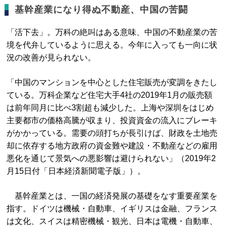
基幹産業になり得ぬ不動産、中国の苦闘
「活下去」。万科の絶叫はある意味、中国の不動産業の苦
境を代弁しているように思える。今年に入っても一向に状
況の改善が見られない。
「中国のマンションを中心とした住宅販売が変調をきたし
ている。万科企業など住宅大手4社の2019年1月の販売額
は前年同月に比べ3割超も減少した。上海や深圳をはじめ
主要都市の価格高騰が収まり、投資資金の流入にブレーキ
がかかっている。需要の頭打ちが長引けば、財政を土地売
却に依存する地方政府の資金難や建設・不動産などの雇用
悪化を通じて景気への悪影響は避けられない」（2019年2
月15日付「日本経済新聞電子版」）。
基幹産業とは、一国の経済発展の基礎をなす重要産業を
指す。ドイツは機械・自動車、イギリスは金融、フランス
は文化、スイスは精密機械・観光、日本は電機・自動車、