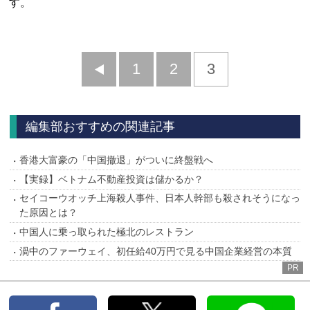
す。
前
1
2
3
へ
編集部おすすめの関連記事
香港大富豪の「中国撤退」がついに終盤戦へ
【実録】ベトナム不動産投資は儲かるか？
セイコーウオッチ上海殺人事件、日本人幹部も殺されそうになっ
た原因とは？
中国人に乗っ取られた極北のレストラン
渦中のファーウェイ、初任給40万円で見る中国企業経営の本質
PR