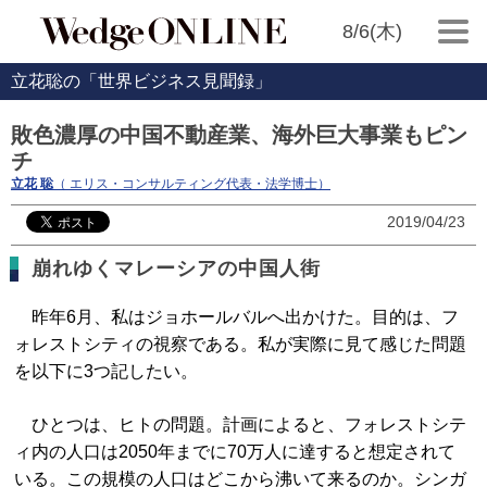
8/6(木)
立花聡の「世界ビジネス見聞録」
敗色濃厚の中国不動産業、海外巨大事業もピン
チ
立花 聡
（ エリス・コンサルティング代表・法学博士）
2019/04/23
崩れゆくマレーシアの中国人街
昨年6月、私はジョホールバルへ出かけた。目的は、フ
ォレストシティの視察である。私が実際に見て感じた問題
を以下に3つ記したい。
ひとつは、ヒトの問題。計画によると、フォレストシテ
ィ内の人口は2050年までに70万人に達すると想定されて
いる。この規模の人口はどこから沸いて来るのか。シンガ