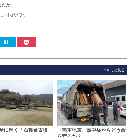
じたか
はいけないワケ
»もっと見る
産に輝く「石舞台古墳」
〈熊本地震〉熱中症からどう命
0…
を守るか？…