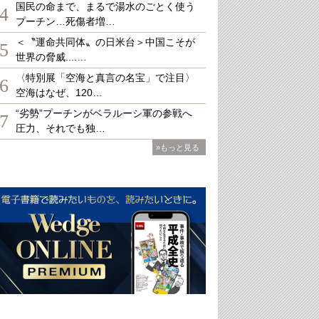
国民の命まで、まるで湯水のごとく使う
4
プーチン…死傷者増…
＜〝運命共同体〟の日米台＞中国こそが
5
世界の脅威....…
〈特別展「空海と真言の名宝」で注目〉
6
空海はなぜ、120…
“劣勢”プーチンがベラルーシ軍の参戦へ
7
圧力、それでも独…
»もっと見る