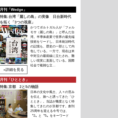
月刊「Wedge」
特集:台湾「麗しの島」の実像 日台新時代
を拓く「3つの視座」
かつてポルトガル人が「フォル
モサ（麗しの島）」と呼んだ台
湾。半導体産業で世界の最先端
技術をリードし、日本統治時代
の記憶も、歴史の一部として内
包している。一方で、現在は米
中対立の最前線に立たされ、難
しい現実に直面している。国際
社会で複雑な立…
»詳細を見る
月刊「ひととき」
特集:京都 2と5の物語
日本の文化や風土、人々の営み
を伝え、旅へと誘ってきた「ひ
ととき」。当誌が幾度となく特
集してきたのが京都です。創刊
25周年を迎える今号では、
〝2〟と〝5〟をキーワード