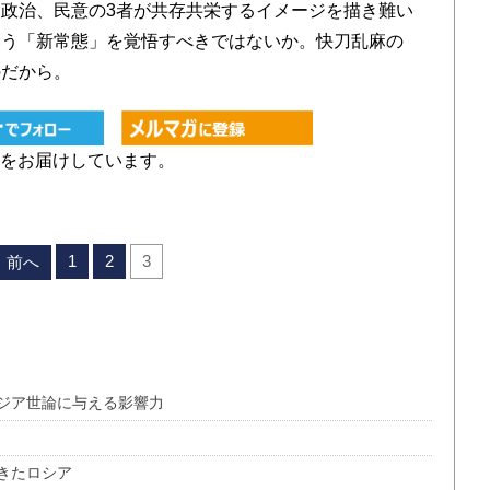
政治、民意の3者が共存共栄するイメージを描き難い
いう「新常態」を覚悟すべきではないか。快刀乱麻の
のだから。
をお届けしています。
1
2
3
前へ
ジア世論に与える影響力
きたロシア