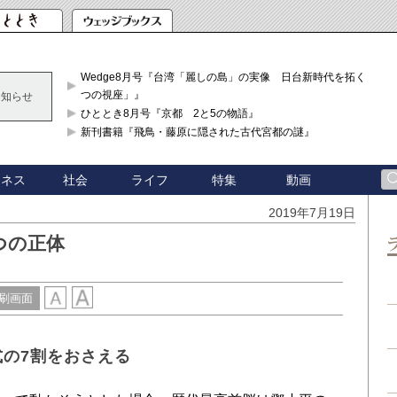
Wedge8月号『台湾「麗しの島」の実像 日台新時代を拓く「3
つの視座」』
お知らせ
ひととき8月号『京都 2と5の物語』
新刊書籍『飛鳥・藤原に隠された古代宮都の謎』
ジネス
社会
ライフ
特集
動画
2019年7月19日
つの正体
刷画面
式の7割をおさえる