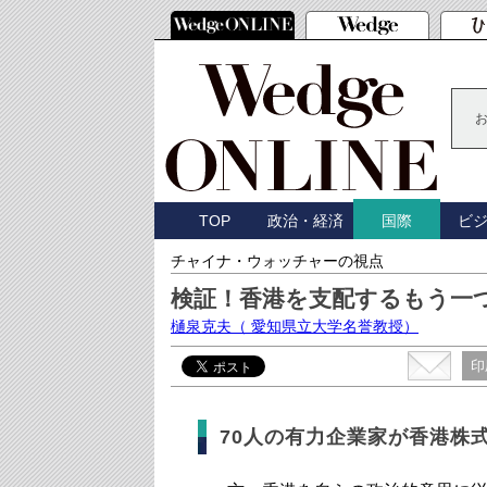
TOP
政治・経済
ビ
国際
チャイナ・ウォッチャーの視点
検証！香港を支配するもう一
樋泉克夫
（ 愛知県立大学名誉教授）
印
70人の有力企業家が香港株