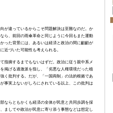
向が違っているからこそ問題解決は至難なのだ。か
たなら、前回の雨傘革命と同じように今回もまた運動
なかった背景には、あるいは経済と政治の間に齟齬が
意に近づいた可能性も考えられる。
て指摘するまでもないはずだ。政治に従う親中系メ
旗を掲げる過激派を指し、「劣悪な人権環境だった植
と強く批判する。だが、「一国両制」の法的根拠であ
」が事実上ないがしろにされている以上、この批判は
部ならともかくも経済の全体が民意と共同歩調を採
態、ましてや政治が民意に寄り添う事態などは想定し