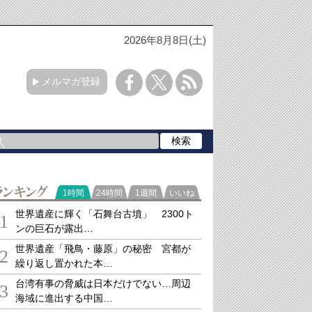
2026年8月8日(土)
メルマガ登録
ランキング
1時間
24時間
1週間
いいね
世界遺産に輝く「石舞台古墳」 2300ト
1
ンの巨石が露出…
世界遺産「飛鳥・藤原」の秘密 宮都が
2
繰り返し置かれた本…
台湾有事の脅威は日本だけでない…周辺
3
海域に進出する中国…