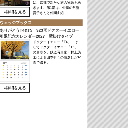
に、京都で新たな旅の物語を紡
ぎます。第1部は、俳優の常盤
»詳細を見る
貴子さんと仲間由紀…
ウェッジブックス
ありがとうT4&T5 923形ドクターイエロー
引退記念カレンダー2027 壁掛けタイプ
ドクターイエロー「T4」、そ
してドクターイエロー「T5」
の勇姿を、鉄道写真家・村上悠
太による四季折々の厳選した写
真で綴る。
»詳細を見る