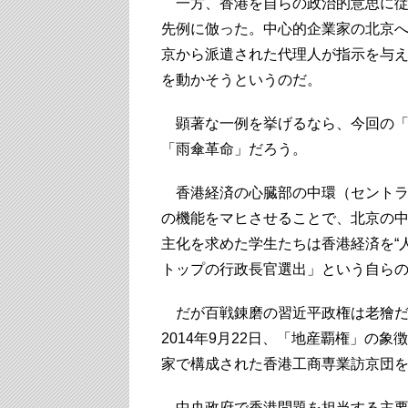
一方、香港を自らの政治的意思に従
先例に倣った。中心的企業家の北京
京から派遣された代理人が指示を与
を動かそうというのだ。
顕著な一例を挙げるなら、今回の「逃
「雨傘革命」だろう。
香港経済の心臓部の中環（セントラ
の機能をマヒさせることで、北京の
主化を求めた学生たちは香港経済を“
トップの行政長官選出」という自ら
だが百戦錬磨の習近平政権は老獪だ
2014年9月22日、「地産覇権」の
家で構成された香港工商専業訪京団
中央政府で香港問題を担当する主要