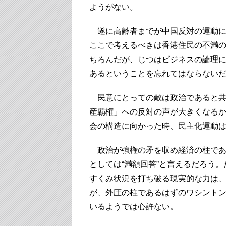
ようがない。
遂に高齢者までが中国反対の運動に
ここで考えるべきは香港住民の不満
ちろんだが、じつはビジネスの論理
あるということを忘れてはならない
民意にとっての敵は政治であると共
産覇権」への反対の声が大きくなる
会の構造に向かった時、民主化運動
政治が強権の矛を収め経済の柱であ
としては“満額回答”と言えるだろう
すくみ状況を打ち破る現実的な力は
が、外圧の柱であるはずのワシントン
いるようでは心許ない。