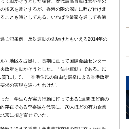
って動かそうとした場合、歴代最高首脳は鄧小平の
への招来を常とするが、香港の隣の深圳に呼び付け北
えることも時としてある。いわば企業家を通して香港
亡犯条例」反対運動の先駆けともいえる2014年の
ル）地区を占拠し、長期に亘って国際金融センター
中央政府を動かそうとした。「佔中運動」である。民
人質”にして、「香港住民の自由な選挙による香港政府
の要求の実現を逼ったわけだ。
った。学生らが実力行動に打って出る1週間ほど前の
象徴的存在である李嘉誠を代表に、70人ほどの有力企業
を北京に招き寄せていた。
幹部を従えて香港工商専業訪京団の前に立った習近