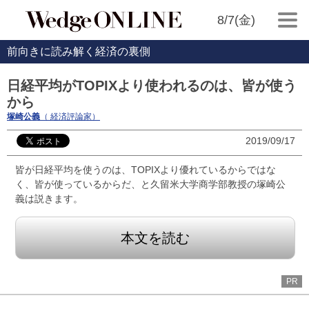
8/7(金)
前向きに読み解く経済の裏側
日経平均がTOPIXより使われるのは、皆が使う
から
塚崎公義
（ 経済評論家）
2019/09/17
皆が日経平均を使うのは、TOPIXより優れているからではな
く、皆が使っているからだ、と久留米大学商学部教授の塚崎公
義は説きます。
本文を読む
PR