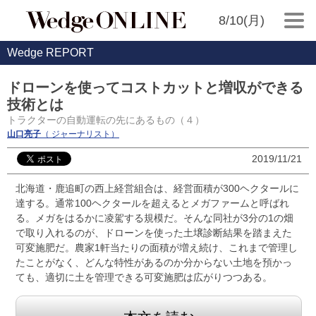
8/10(月)
Wedge REPORT
ドローンを使ってコストカットと増収ができる
技術とは
トラクターの自動運転の先にあるもの（４）
山口亮子
（ ジャーナリスト）
2019/11/21
北海道・鹿追町の西上経営組合は、経営面積が300ヘクタールに
達する。通常100ヘクタールを超えるとメガファームと呼ばれ
る。メガをはるかに凌駕する規模だ。そんな同社が3分の1の畑
で取り入れるのが、ドローンを使った土壌診断結果を踏まえた
可変施肥だ。農家1軒当たりの面積が増え続け、これまで管理し
たことがなく、どんな特性があるのか分からない土地を預かっ
ても、適切に土を管理できる可変施肥は広がりつつある。