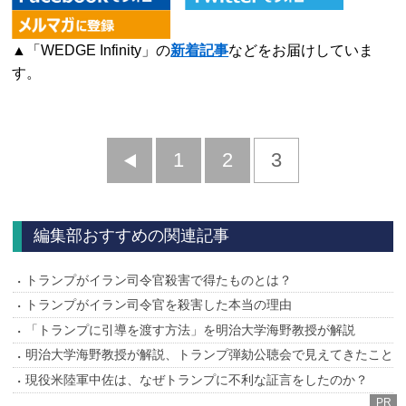
▲「WEDGE Infinity」の
新着記事
などをお届けしていま
す。
前
1
2
3
へ
編集部おすすめの関連記事
トランプがイラン司令官殺害で得たものとは？
トランプがイラン司令官を殺害した本当の理由
「トランプに引導を渡す方法」を明治大学海野教授が解説
明治大学海野教授が解説、トランプ弾劾公聴会で見えてきたこと
現役米陸軍中佐は、なぜトランプに不利な証言をしたのか？
PR