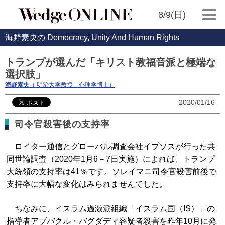
8/9(日)
海野素央の Democracy, Unity And Human Rights
トランプが選んだ「キリスト教福音派と極端な
選択肢」
海野素央
（ 明治大学教授 心理学博士）
2020/01/16
司令官殺害後の支持率
ロイター通信とグローバル調査会社イプソスが行った共
同世論調査（2020年1月6－7日実施）によれば、トランプ
大統領の支持率は41％です。ソレイマニ司令官殺害前後で
支持率に大幅な変化はみられませんでした。
ちなみに、イスラム過激派組織「イスラム国（IS）」の
指導者アブバクル・バグダディ容疑者殺害を昨年10月に発