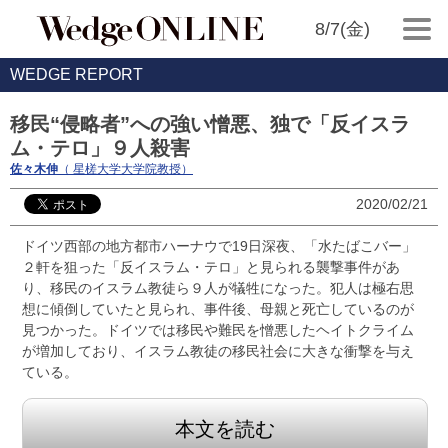
8/7(金)
WEDGE REPORT
移民“侵略者”への強い憎悪、独で「反イスラ
ム・テロ」９人殺害
佐々木伸
（ 星槎大学大学院教授）
2020/02/21
ドイツ西部の地方都市ハーナウで19日深夜、「水たばこバー」
２軒を狙った「反イスラム・テロ」と見られる襲撃事件があ
り、移民のイスラム教徒ら９人が犠牲になった。犯人は極右思
想に傾倒していたと見られ、事件後、母親と死亡しているのが
見つかった。ドイツでは移民や難民を憎悪したヘイトクライム
が増加しており、イスラム教徒の移民社会に大きな衝撃を与え
ている。
本文を読む