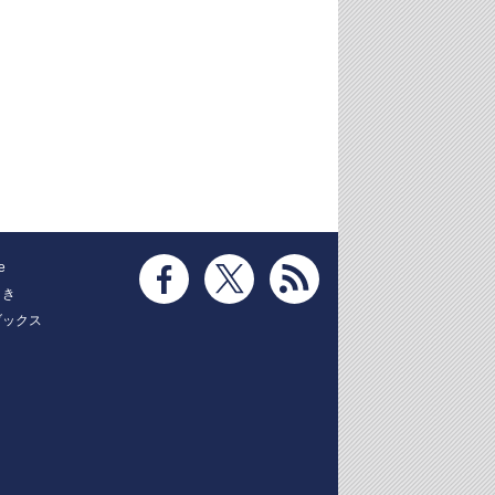
e
とき
ブックス