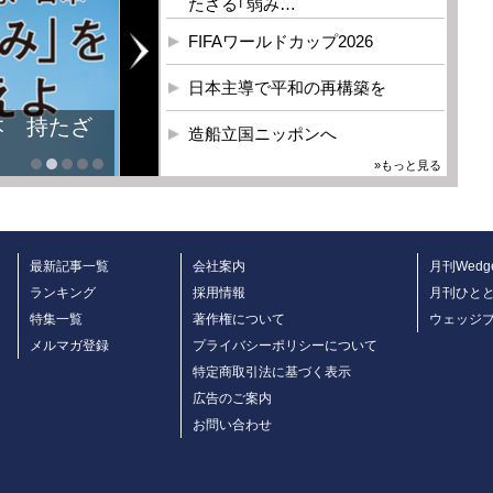
たざる｢弱み…
FIFAワールドカップ2026
日本主導で平和の再構築を
本 持たざ
造船立国ニッポンへ
»もっと見る
最新記事一覧
会社案内
月刊Wedg
ランキング
採用情報
月刊ひと
特集一覧
著作権について
ウェッジ
メルマガ登録
プライバシーポリシーについて
特定商取引法に基づく表示
広告のご案内
お問い合わせ