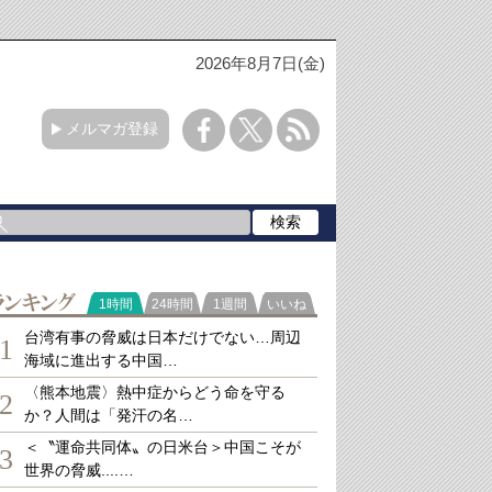
2026年8月7日(金)
メルマガ登録
ランキング
1時間
24時間
1週間
いいね
台湾有事の脅威は日本だけでない…周辺
1
海域に進出する中国…
〈熊本地震〉熱中症からどう命を守る
2
か？人間は「発汗の名…
＜〝運命共同体〟の日米台＞中国こそが
3
世界の脅威....…