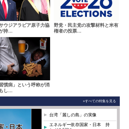
サウジアラビア原子力協
野党・民主党の攻撃材料と米有
が持…
権者の投票…
習慣病」という呼称が消
もし…
»すべての特集を見る
台湾「麗しの島」の実像
エネルギー依存国家・日本 持