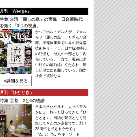
月刊「Wedge」
特集:台湾「麗しの島」の実像 日台新時代
を拓く「3つの視座」
かつてポルトガル人が「フォル
モサ（麗しの島）」と呼んだ台
湾。半導体産業で世界の最先端
技術をリードし、日本統治時代
の記憶も、歴史の一部として内
包している。一方で、現在は米
中対立の最前線に立たされ、難
しい現実に直面している。国際
社会で複雑な立…
»詳細を見る
月刊「ひととき」
特集:京都 2と5の物語
日本の文化や風土、人々の営み
を伝え、旅へと誘ってきた「ひ
ととき」。当誌が幾度となく特
集してきたのが京都です。創刊
25周年を迎える今号では、
〝2〟と〝5〟をキーワード