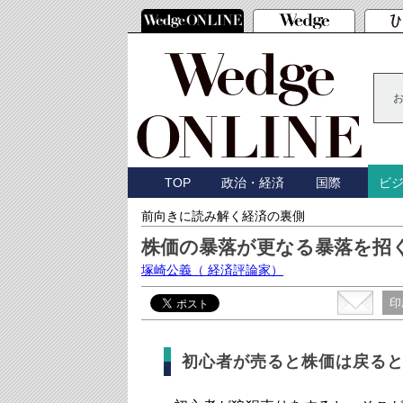
TOP
政治・経済
国際
ビ
前向きに読み解く経済の裏側
株価の暴落が更なる暴落を招
塚崎公義
（ 経済評論家）
印
初心者が売ると株価は戻る