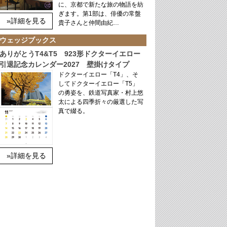
に、京都で新たな旅の物語を紡
ぎます。第1部は、俳優の常盤
»詳細を見る
貴子さんと仲間由紀…
ウェッジブックス
ありがとうT4&T5 923形ドクターイエロー
引退記念カレンダー2027 壁掛けタイプ
ドクターイエロー「T4」、そ
してドクターイエロー「T5」
の勇姿を、鉄道写真家・村上悠
太による四季折々の厳選した写
真で綴る。
»詳細を見る