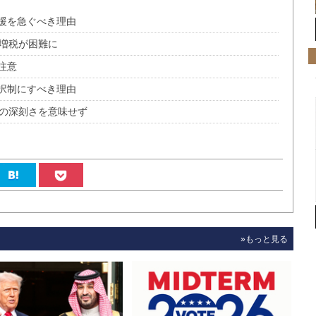
援を急ぐべき理由
費増税が困難に
注意
択制にすべき理由
響の深刻さを意味せず
»もっと見る