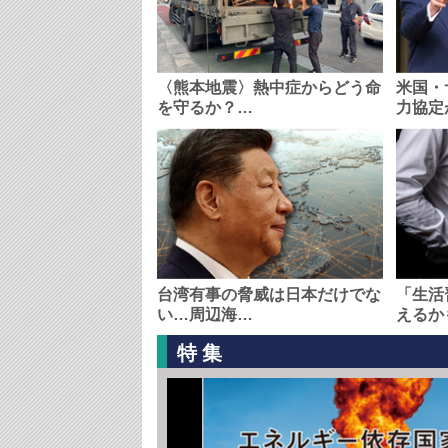
〈熊本地震〉熱中症からどう命
米国・
を守るか？…
力協定
台湾有事の脅威は日本だけでな
「生活
い…周辺海…
えるか
特集