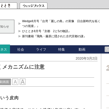
Wedge8月号『台湾「麗しの島」の実像 日台新時代を拓く「3
つの視座」』
お知らせ
ひととき8月号『京都 2と5の物語』
新刊書籍『飛鳥・藤原に隠された古代宮都の謎』
社会
ライフ
特集
動画
ジネス
2020年3月2日
くメカニズムに注意
刷画面
という皮肉