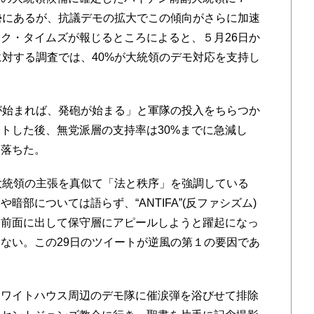
勢にあるが、抗議デモの拡大でこの傾向がさらに加速
ク・タイムズが報じるところによると、５月26日か
に対する調査では、40%が大統領のデモ対応を支持し
が始まれば、発砲が始まる」と軍隊の投入をちらつか
トした後、無党派層の支持率は30%までに急減し
に落ちた。
大統領の主張を真似て「法と秩序」を強調している
部については語らず、“ANTIFA”(反ファシズム)
を前面に出して保守層にアピールしようと躍起になっ
ない。この29日のツイートが逆風の第１の要因であ
ワイトハウス周辺のデモ隊に催涙弾を浴びせて排除