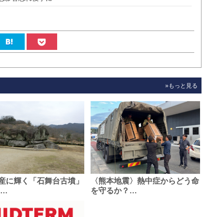
»もっと見る
産に輝く「石舞台古墳」
〈熊本地震〉熱中症からどう命
0…
を守るか？…