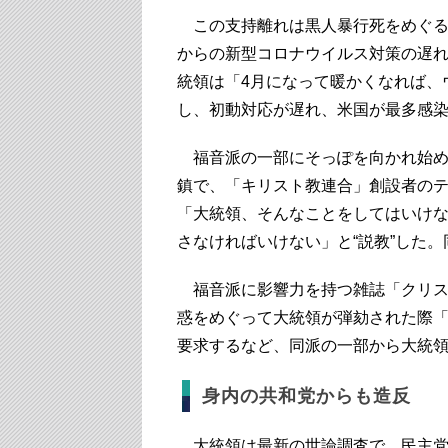
この支持離れは黒人暴行死をめぐる
からの新型コロナウイルス対策の遅
統領は「4月になって暖かくなれば、
し、初動対応が遅れ、米国が最多感
福音派の一部にそっぽを向かれ始め
鎮で、「キリスト教連合」創設者の
「大統領、そんなことをしてはいけ
さなければいけない」と“説教”した
福音派に影響力を持つ雑誌「クリス
惑をめぐって大統領が弾劾された際
要求するなど、同派の一部から大統
身内の共和党からも造反
大統領は最新の世論調査で、民主党