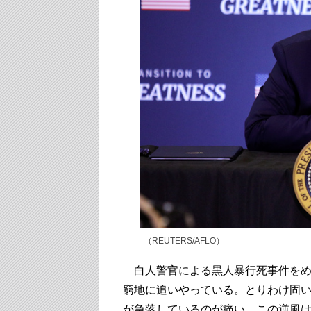
（REUTERS/AFLO）
白人警官による黒人暴行死事件をめ
窮地に追いやっている。とりわけ固
が急落しているのが痛い。この逆風は