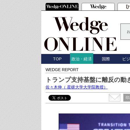
TOP
国際
ビ
政治・経済
WEDGE REPORT
トランプ支持基盤に離反の動
佐々木伸
（ 星槎大学大学院教授）
印