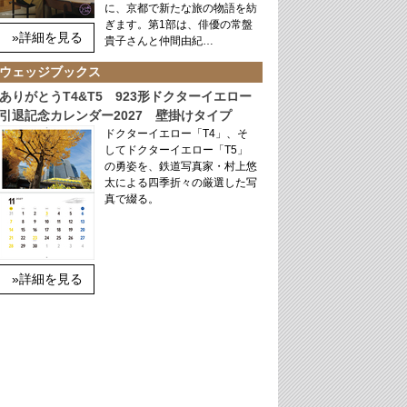
に、京都で新たな旅の物語を紡
ぎます。第1部は、俳優の常盤
»詳細を見る
貴子さんと仲間由紀…
ウェッジブックス
ありがとうT4&T5 923形ドクターイエロー
引退記念カレンダー2027 壁掛けタイプ
ドクターイエロー「T4」、そ
してドクターイエロー「T5」
の勇姿を、鉄道写真家・村上悠
太による四季折々の厳選した写
真で綴る。
»詳細を見る