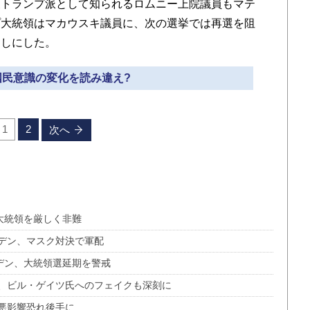
反トランプ派として知られるロムニー上院議員もマテ
プ大統領はマカウスキ議員に、次の選挙では再選を阻
出しにした。
 国民意識の変化を読み違え?
1
2
次へ
大統領を厳しく非難
デン、マスク対決で軍配
デン、大統領選延期を警戒
、ビル・ゲイツ氏へのフェイクも深刻に
悪影響恐れ後手に