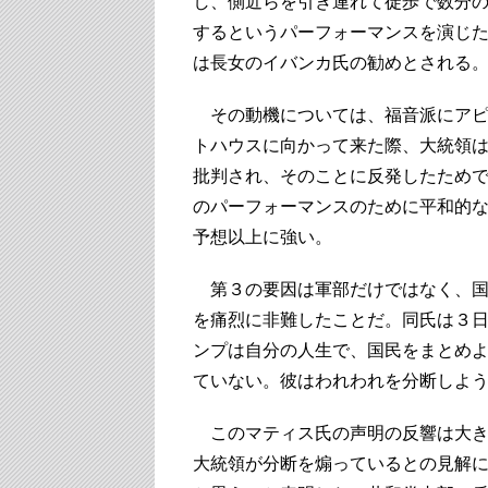
し、側近らを引き連れて徒歩で数分
するというパーフォーマンスを演じ
は長女のイバンカ氏の勧めとされる
その動機については、福音派にアピ
トハウスに向かって来た際、大統領は
批判され、そのことに反発したため
のパーフォーマンスのために平和的
予想以上に強い。
第３の要因は軍部だけではなく、国
を痛烈に非難したことだ。同氏は３
ンプは自分の人生で、国民をまとめ
ていない。彼はわれわれを分断しよ
このマティス氏の声明の反響は大きく
大統領が分断を煽っているとの見解