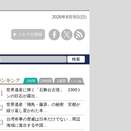
2026年8月9日(日)
メルマガ登録
ランキング
1時間
24時間
1週間
いいね
世界遺産に輝く「石舞台古墳」 2300ト
1
ンの巨石が露出…
世界遺産「飛鳥・藤原」の秘密 宮都が
2
繰り返し置かれた本…
台湾有事の脅威は日本だけでない…周辺
3
海域に進出する中国…