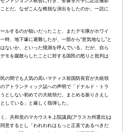
のセントジョンズ教会に行き、聖書を片手に記念撮影
たことだ。なぜこんな稚拙な演出をしたのか。一説に
。
ールするのが狙いだったこと、またデモ隊がホワイ
一時、地下壕に避難したが、一部から“意気地なし”と
ではないか、といった憶測を呼んでいる。だが、自ら
なデモを蹴散らしたことに対する国民の怒りと批判は
民の間でも人気の高いマティス前国防長官が大統領
日のアトランティック誌への声明で「ドナルド・トラ
ようとしない初めての大統領だ。まとめる振りさえし
うとしている」と厳しく指弾した。
、共和党のマカウスキ上院議員(アラスカ州選出)は
に同意するとし「われわれはもっと正直であるべきだ