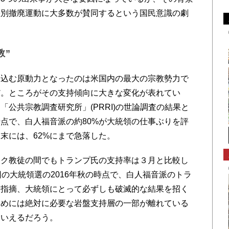
差別撤廃運動に大多数が賛同するという国民意識の劇
教”
込む原動力となったのは米国内の最大の宗教勢力で
だ。ところがその支持傾向に大きな変化が表れてい
公共宗教調査研究所」(PRRI)の世論調査の結果と
点で、白人福音派の約80%が大統領の仕事ぶりを評
末には、62%にまで急落した。
ク教徒の間でもトランプ氏の支持率は３月と比較し
の大統領選の2016年秋の時点で、白人福音派のトラ
を指摘、大統領にとって必ずしも破滅的な結果を招く
ためには絶対に必要な岩盤支持層の一部が離れている
といえるだろう。