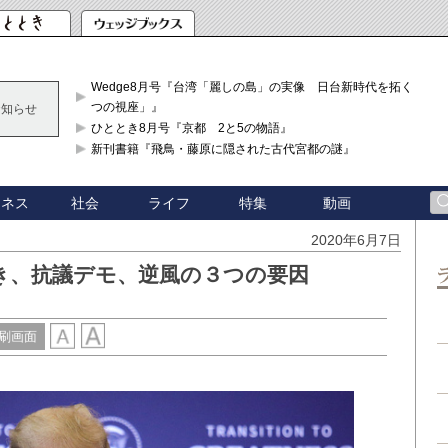
Wedge8月号『台湾「麗しの島」の実像 日台新時代を拓く「3
つの視座」』
お知らせ
ひととき8月号『京都 2と5の物語』
新刊書籍『飛鳥・藤原に隠された古代宮都の謎』
ジネス
社会
ライフ
特集
動画
2020年6月7日
き、抗議デモ、逆風の３つの要因
刷画面