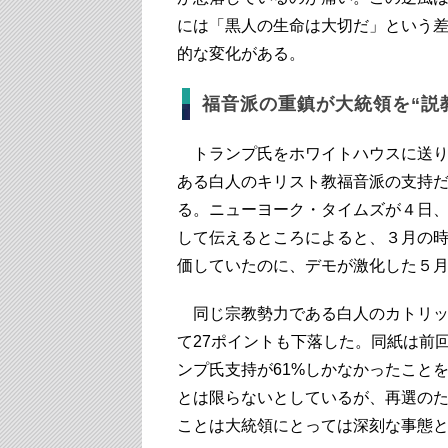
には「黒人の生命は大切だ」という
的な変化がある。
福音派の重鎮が大統領を“説
トランプ氏をホワイトハウスに送り
ある白人のキリスト教福音派の支持
る。ニューヨーク・タイムズが４日、「
して伝えるところによると、３月の時
価していたのに、デモが激化した５月
同じ宗教勢力である白人のカトリッ
て27ポイントも下落した。同紙は前回
ンプ氏支持が61%しかなかったこと
とは限らないとしているが、再選の
ことは大統領にとっては深刻な事態