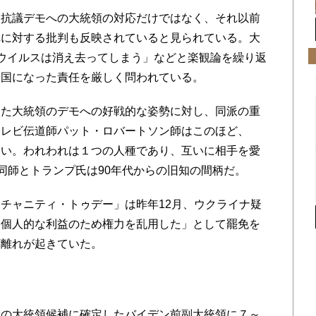
抗議デモへの大統領の対応だけではなく、それ以前
れに対する批判も反映されていると見られている。大
ウイルスは消え去ってしまう」などと楽観論を繰り返
染国になった責任を厳しく問われている。
た大統領のデモへの好戦的な姿勢に対し、同派の重
テレビ伝道師パット・ロバートソン師はこのほど、
ない。われわれは１つの人種であり、互いに相手を愛
。同師とトランプ氏は90年代からの旧知の間柄だ。
チャニティ・トゥデー」は昨年12月、ウクライナ疑
「個人的な利益のため権力を乱用した」として罷免を
領離れが起きていた。
の大統領候補に確定したバイデン前副大統領に７～