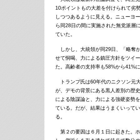
10ポイントもの大差を付けられて劣
しつつあるように見える。ニューヨー
ら同28日の間に実施された無党派層
ていた。
しかし、大統領が同29日、「略奪
せて恫喝、力による鎮圧方針をツイー
た。高齢者の支持率も58%から41%
トランプ氏は60年代のニクソン元
が、デモの背景にある黒人差別の歴史や暗
による陰謀論と、力による強硬姿勢
ている。だが、結果はうまくいってい
る。
第２の要因は６月１日に起きた。ホ