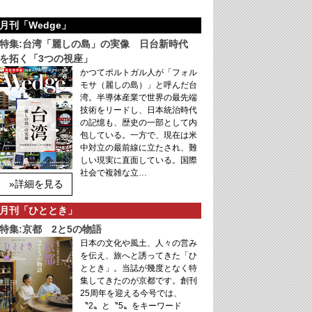
月刊「Wedge」
特集:台湾「麗しの島」の実像 日台新時代
を拓く「3つの視座」
かつてポルトガル人が「フォル
モサ（麗しの島）」と呼んだ台
湾。半導体産業で世界の最先端
技術をリードし、日本統治時代
の記憶も、歴史の一部として内
包している。一方で、現在は米
中対立の最前線に立たされ、難
しい現実に直面している。国際
社会で複雑な立…
»詳細を見る
月刊「ひととき」
特集:京都 2と5の物語
日本の文化や風土、人々の営み
を伝え、旅へと誘ってきた「ひ
ととき」。当誌が幾度となく特
集してきたのが京都です。創刊
25周年を迎える今号では、
〝2〟と〝5〟をキーワード