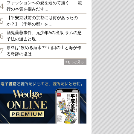
ファッションへの愛を込めて描く――流
4
行の本質を掴みだす…
【平安京以前の京都には何があったの
5
か？】〈千年の都〉を…
酒鬼薔薇事件、元少年Aの出版 サムの息
6
子法の過去と現…
原料は“飲める海水”!? 山口の山と海が作
7
る奇跡の塩は…
»もっと見る