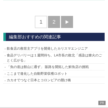
1
2
次
へ
編集部おすすめの関連記事
飲食店の救世主アプリを開発したカリスマエンジニア
食品デリバリーは１週間待ち、LA市長の敗北「感染は燎火のご
とく広がる」
「魚の道は館山に通ず」 販路を開拓した鮮魚店の挑戦
ここまで進化した自動野菜収穫ロボット
カカオでつなぐ日本とコロンビアの懸け橋
PR