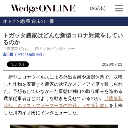
8/6(木)
オトナの教養 週末の一冊
トガッタ農家はどんな新型コロナ対策をしてい
るのか
『農業新時代』川内イオ氏インタビュー
吉田哲
（ Wedge編集部員）
2020/07/23
新型コロナウイルスによる外出自粛や店舗休業で、収穫
した作物を廃棄する農家の状況がメディアで度々報じられ
た。予想もしていなかった事態に独自の取り組みを進める
農業従事者はどのような動きを見せているのか。
『農業新
時代 ネクストファーマーズの挑戦』（文春新書）
を上梓
した川内イオ氏にインタビューした。