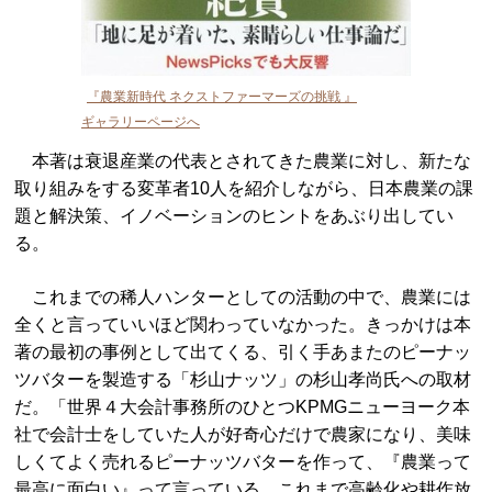
『農業新時代 ネクストファーマーズの挑戦 』
ギャラリーページへ
本著は衰退産業の代表とされてきた農業に対し、新たな
取り組みをする変革者10人を紹介しながら、日本農業の課
題と解決策、イノベーションのヒントをあぶり出してい
る。
これまでの稀人ハンターとしての活動の中で、農業には
全くと言っていいほど関わっていなかった。きっかけは本
著の最初の事例として出てくる、引く手あまたのピーナッ
ツバターを製造する「杉山ナッツ」の杉山孝尚氏への取材
だ。「世界４大会計事務所のひとつKPMGニューヨーク本
社で会計士をしていた人が好奇心だけで農家になり、美味
しくてよく売れるピーナッツバターを作って、『農業って
最高に面白い』って言っている。これまで高齢化や耕作放