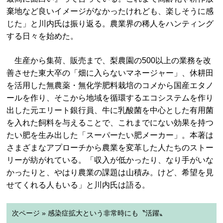
棄地など良いイメージがなかったけれども、楽しそうに感
じた」と川内氏は振り返る。農業界の稀人をハンティング
する日々を始めた。
生産から集荷、販売まで、梨農園の500以上の業務を改
善させた東大卒の「畑に入らないマネージャー」、休耕田
を活用した無農薬・無化学肥料栽培のコメから国産エタノ
ールを作り、そこから地域を循環するエコシステムを作り
出した元エリート銀行員、牛に乳酸菌を中心とした有用菌
を入れた飼料を与えることで、これまでにない効果を持つ
たい肥を生み出した「スーパーたい肥メーカー」。本著は
さまざまなアプローチから農業を変革した人たちのストー
リーが紡がれている。「収入が低かったり、なり手がいな
かったりと、やはり農業の課題は山積み。けど、希望を見
せてくれる人もいる」と川内氏は語る。
次ページ » 感染症拡大という非常時にも〝活躍〟