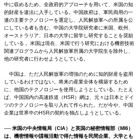
中に収めるため、全政府的アプローチを用いて、米国の知
的財産を違法に入手している。中国政府は、軍民両用の一
連の主要テクノロジーを選定し、人民解放軍への所属を公
にしている者も含む、中国の大学院研究者に米国、欧州、
オーストラリア、日本の大学に留学し研究することを奨励
している 。米国は現在、米国で行う研究における機密技術
関連プログラムから人民解放軍所属の大学院生を除外し、
他の研究者に行わせようとしている。
中国は、ただ人民解放軍の増強のために知的財産を盗用
しているわけではない。将来の産業全体を構築するため
に、他国のテクノロジーを使用しようとしている。たとえ
ば、中国国内の高速鉄道（HSR）網は、元々は日本とドイ
ツのテクノロジーを取り入れて作られた。だが今や、中国
企業は世界中のHSRの契約を独占しようとしている。
── 米国の中央情報局（CIA）と英国の秘密情報部（MI6）
は、機密情報や諜報活動で得た情報を民間企業、大学とも