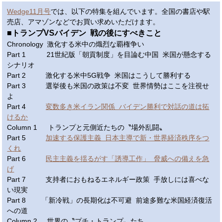
Wedge11月号
では、以下の特集を組んでいます。全国の書店や駅
売店、アマゾンなどでお買い求めいただけます。
■トランプVSバイデン 戦の後にすべきこと
Chronology 激化する米中の熾烈な覇権争い
Part 1 21世紀版「朝貢制度」を目論む中国 米国が懸念する
シナリオ
Part 2 激化する米中5G戦争 米国はこうして勝利する
Part 3 選挙後も米国の政策は不変 世界情勢はここを注視せ
よ
Part 4
変数多き米イラン関係 バイデン勝利で対話の道は拓
けるか
Column 1 トランプと元側近たちの〝場外乱闘〟
Part 5
加速する保護主義 日本主導で新・世界経済秩序をつ
くれ
Part 6
民主主義を揺るがす「誘導工作」 脅威への備えを急
げ
Part 7 支持者におもねるエネルギー政策 手放しには喜べな
い現実
Part 8 「新冷戦」の長期化は不可避 前途多難な米国経済復活
への道
Column 2 世界の〝プチ・トランプ〟たち