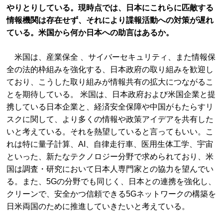
やりとりしている。現時点では、日本にこれらに匹敵する
情報機関は存在せず、それにより諜報活動への対策が遅れ
ている。米国から何か日本への助言はあるか。
米国は、産業保全 、サイバーセキュリティ、また情報保
全の法的枠組みを強化する、日本政府の取り組みを歓迎し
ており、こうした取り組みが情報共有の拡大につながるこ
とを期待している。 米国は、日本政府および米国企業と提
携している日本企業と、経済安全保障や中国がもたらすリ
スクに関して、より多くの情報や政策アイデアを共有した
いと考えている。それを熱望していると言ってもいい。こ
れは特に量子計算、AI、自律走行車、医用生体工学、宇宙
といった、新たなテクノロジー分野で求められており、米
国は調査・研究において日本人専門家との協力を望んでい
る。また、5Gの分野でも同じく、日本との連携を強化し、
クリーンで、安全かつ信頼できる5Gネットワークの構築を
日米両国のために推進していきたいと考えている。