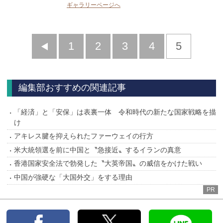
ギャラリーページへ
前
1
2
3
4
5
へ
編集部おすすめの関連記事
「経済」と「安保」は表裏一体 令和時代の新たな国家戦略を描
け
アキレス腱を抑えられたファーウェイの行方
米大統領選を前に中国と〝急接近〟するイランの真意
香港国家安全法で勃発した〝大英帝国〟の威信をかけた戦い
中国が強硬な「大国外交」をする理由