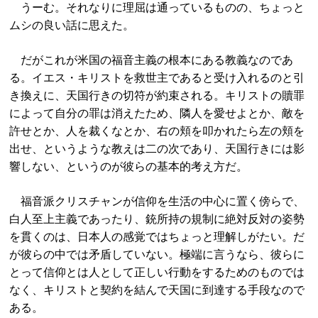
うーむ。それなりに理屈は通っているものの、ちょっと
ムシの良い話に思えた。
だがこれが米国の福音主義の根本にある教義なのであ
る。イエス・キリストを救世主であると受け入れるのと引
き換えに、天国行きの切符が約束される。キリストの贖罪
によって自分の罪は消えたため、隣人を愛せよとか、敵を
許せとか、人を裁くなとか、右の頬を叩かれたら左の頬を
出せ、というような教えは二の次であり、天国行きには影
響しない、というのが彼らの基本的考え方だ。
福音派クリスチャンが信仰を生活の中心に置く傍らで、
白人至上主義であったり、銃所持の規制に絶対反対の姿勢
を貫くのは、日本人の感覚ではちょっと理解しがたい。だ
が彼らの中では矛盾していない。極端に言うなら、彼らに
とって信仰とは人として正しい行動をするためのものでは
なく、キリストと契約を結んで天国に到達する手段なので
ある。