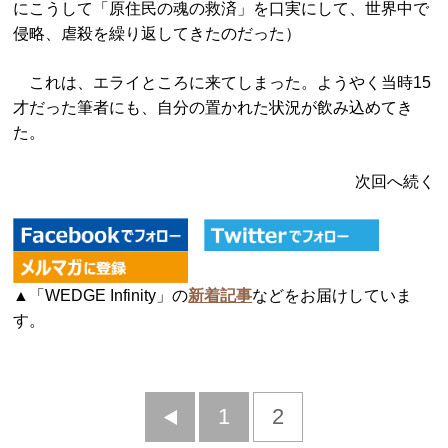
にこうして「原住民の魂の救済」を口実にして、世界中で
侵略、虐殺を繰り返してきたのだった）
これは、エライところに来てしまった。ようやく当時15
才だった筆者にも、自分の置かれた状況が飲み込めてき
た。
次回へ続く
▲「WEDGE Infinity」の
新着記事
などをお届けしていま
す。
前
1
2