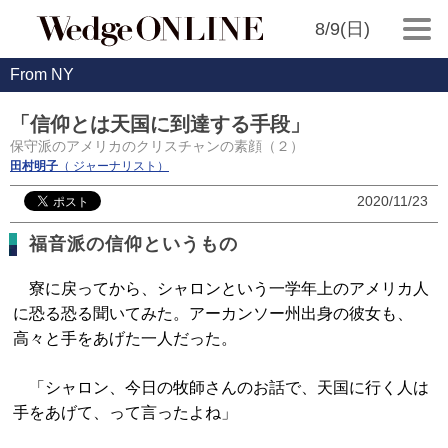
8/9(日)
From NY
「信仰とは天国に到達する手段」
保守派のアメリカのクリスチャンの素顔（２）
田村明子
（ ジャーナリスト）
2020/11/23
福音派の信仰というもの
寮に戻ってから、シャロンという一学年上のアメリカ人
に恐る恐る聞いてみた。アーカンソー州出身の彼女も、
高々と手をあげた一人だった。
「シャロン、今日の牧師さんのお話で、天国に行く人は
手をあげて、って言ったよね」