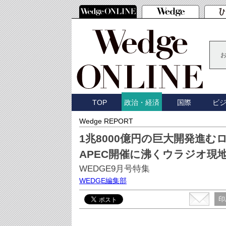
TOP
国際
ビ
政治・経済
Wedge REPORT
1兆8000億円の巨大開発進む
APEC開催に沸くウラジオ現
WEDGE9月号特集
WEDGE編集部
印