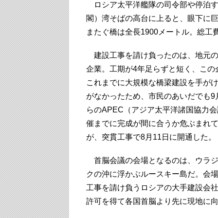
ロシア太平洋艦隊の司令部や停泊す
閣）湾そばの高台に上ると、眼下に
またぐ橋は全長1900メートル。総工
建設工事を請け負ったのは、地元の
企業。工期が4年足らずと短く、この
これまでに大規模な橋梁建設を手が
がなかったため、市民のあいだでも9
らのAPEC（アジア太平洋諸国協力
催までに完成が間に合うか危ぶまれ
が、突貫工事で8月11日に開通した。
首脳会議の会場となるのは、ウラジ
クの沖に浮かぶルースキー島だ。会
工事を請け負うロシアの大手建設会
許可を得て各国首脳より先に現地に