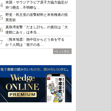
米国・サウジアラビア原子力協力協定が
4
持つ懸念…不明瞭な…
野党・民主党の攻撃材料と米有権者の投
5
票意欲
真珠湾攻撃「だまし討ち」の責任は「大
6
使館にあり」は本当…
〈熊本地震〉熱中症からどう命を守る
7
か？人間は「発汗の名…
»もっと見る