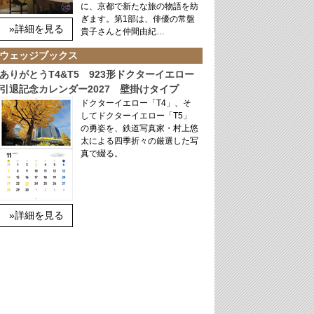
に、京都で新たな旅の物語を紡
ぎます。第1部は、俳優の常盤
»詳細を見る
貴子さんと仲間由紀…
ウェッジブックス
ありがとうT4&T5 923形ドクターイエロー
引退記念カレンダー2027 壁掛けタイプ
ドクターイエロー「T4」、そ
してドクターイエロー「T5」
の勇姿を、鉄道写真家・村上悠
太による四季折々の厳選した写
真で綴る。
»詳細を見る