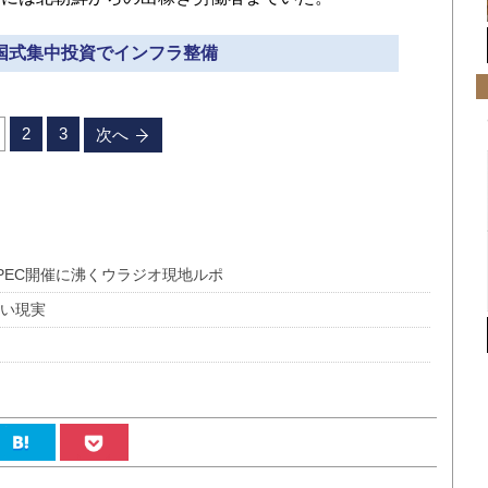
中国式集中投資でインフラ整備
2
3
次へ
PEC開催に沸くウラジオ現地ルポ
ない現実