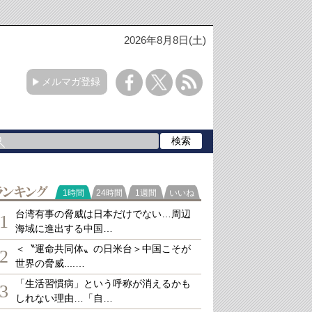
2026年8月8日(土)
メルマガ登録
ランキング
1時間
24時間
1週間
いいね
台湾有事の脅威は日本だけでない…周辺
1
海域に進出する中国…
＜〝運命共同体〟の日米台＞中国こそが
2
世界の脅威....…
「生活習慣病」という呼称が消えるかも
3
しれない理由…「自…