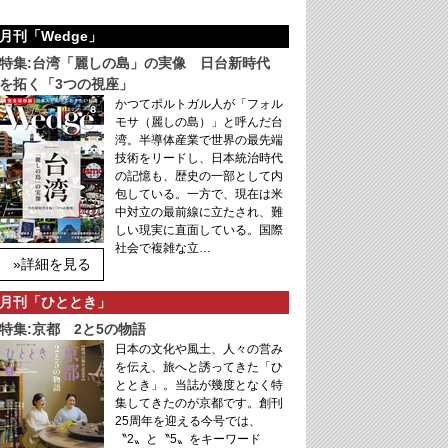
月刊「Wedge」
特集:台湾「麗しの島」の実像 日台新時代
を拓く「3つの視座」
かつてポルトガル人が「フォル
モサ（麗しの島）」と呼んだ台
湾。半導体産業で世界の最先端
技術をリードし、日本統治時代
の記憶も、歴史の一部として内
包している。一方で、現在は米
中対立の最前線に立たされ、難
しい現実に直面している。国際
社会で複雑な立…
»詳細を見る
月刊「ひととき」
特集:京都 2と5の物語
日本の文化や風土、人々の営み
を伝え、旅へと誘ってきた「ひ
ととき」。当誌が幾度となく特
集してきたのが京都です。創刊
25周年を迎える今号では、
〝2〟と〝5〟をキーワード