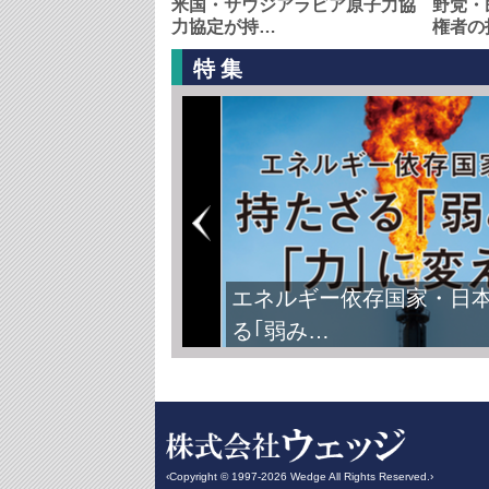
米国・サウジアラビア原子力協
野党・
力協定が持…
権者の
特集
エネルギー依存国家・日
る｢弱み…
‹Copyright © 1997-2026 Wedge All Rights Reserved.›