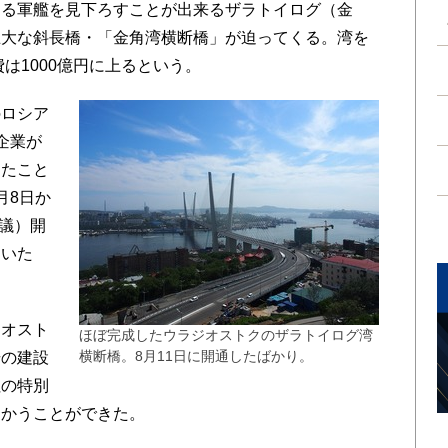
る軍艦を見下ろすことが出来るザラトイログ（金
巨大な斜長橋・「金角湾横断橋」が迫ってくる。湾を
費は1000億円に上るという。
ロシア
企業が
けたこと
月8日か
会議）開
ていた
オスト
ほぼ完成したウラジオストクのザラトイログ湾
横断橋。8月11日に開通したばかり。
場の建設
社の特別
向かうことができた。