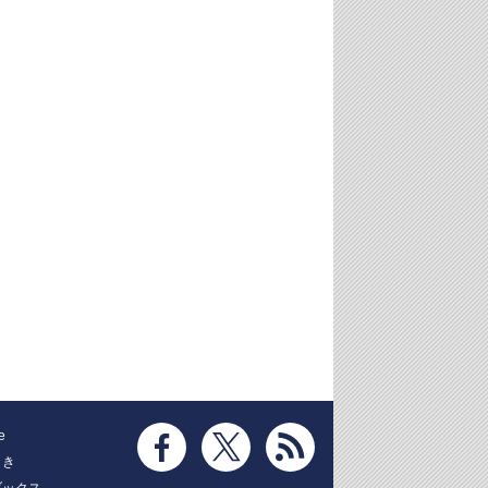
e
とき
ブックス