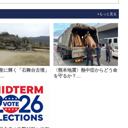
»もっと見る
産に輝く「石舞台古墳」
〈熊本地震〉熱中症からどう命
0…
を守るか？…