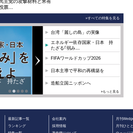
民主党の攻撃材料と米有
投票…
»すべての特集を見る
台湾「麗しの島」の実像
エネルギー依存国家・日本 持
たざる｢弱み…
FIFAワールドカップ2026
日本主導で平和の再構築を
本 持たざ
造船立国ニッポンへ
»もっと見る
最新記事一覧
会社案内
月刊Wedg
ランキング
採用情報
月刊ひと
特集一覧
著作権について
ウェッジ