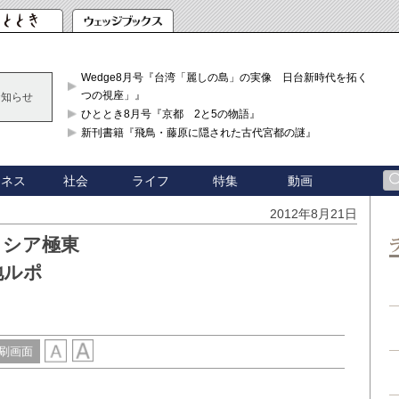
Wedge8月号『台湾「麗しの島」の実像 日台新時代を拓く「3
つの視座」』
お知らせ
ひととき8月号『京都 2と5の物語』
新刊書籍『飛鳥・藤原に隠された古代宮都の謎』
ジネス
社会
ライフ
特集
動画
2012年8月21日
ロシア極東
地ルポ
刷画面