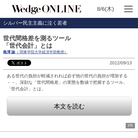
8/6(木)
シルバー民主主義に泣く若者
世代間格差を測るツール
「世代会計」とは
島澤 諭
（ 関東学院大学経済学部教授）
2012/09/13
ある世代の負担が軽減されれば必ず他の世代の負担が増加する
－－。深刻な「世代間格差」の実態を数値で把握するツール、
「世代会計」とは。
本文を読む
PR