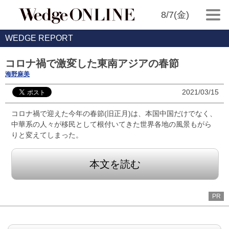
8/7(金)
WEDGE REPORT
コロナ禍で激変した東南アジアの春節
海野麻美
2021/03/15
コロナ禍で迎えた今年の春節(旧正月)は、本国中国だけでなく、
中華系の人々が移民として根付いてきた世界各地の風景もがら
りと変えてしまった。
本文を読む
PR