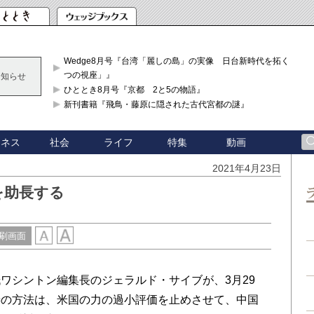
Wedge8月号『台湾「麗しの島」の実像 日台新時代を拓く「3
つの視座」』
お知らせ
ひととき8月号『京都 2と5の物語』
新刊書籍『飛鳥・藤原に隠された古代宮都の謎』
ジネス
社会
ライフ
特集
動画
2021年4月23日
を助長する
刷画面
シントン編集長のジェラルド・サイブが、3月29
善の方法は、米国の力の過小評価を止めさせて、中国