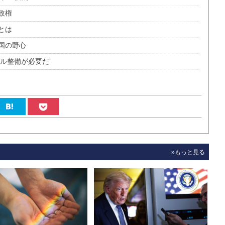
政権
とは
国の野心
ール整備が必要だ
»もっと見る