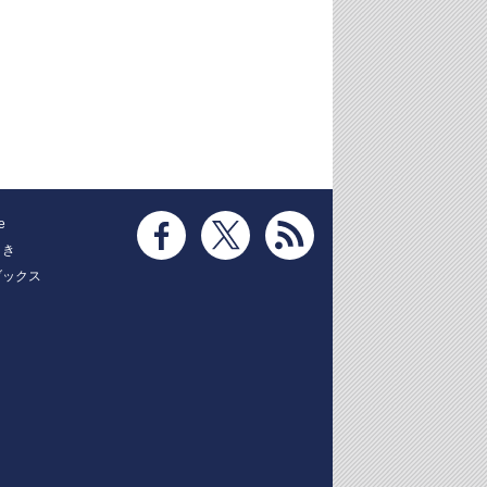
e
とき
ブックス