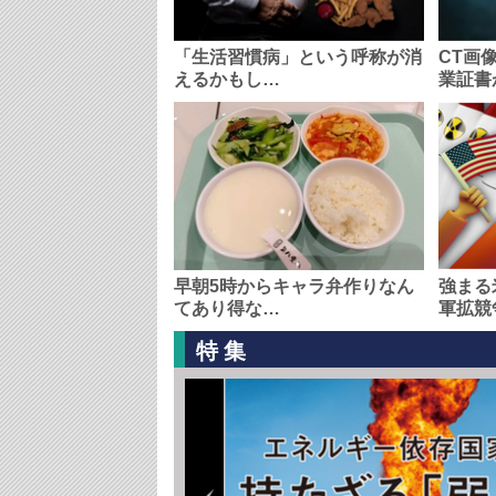
「生活習慣病」という呼称が消
CT画
えるかもし…
業証書
早朝5時からキャラ弁作りなん
強まる
てあり得な…
軍拡競
特集