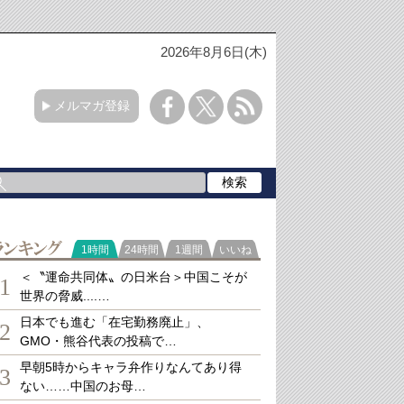
2026年8月6日(木)
メルマガ登録
ランキング
1時間
24時間
1週間
いいね
＜〝運命共同体〟の日米台＞中国こそが
1
世界の脅威....…
日本でも進む「在宅勤務廃止」、
2
GMO・熊谷代表の投稿で…
早朝5時からキャラ弁作りなんてあり得
3
ない……中国のお母…