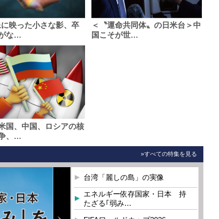
像に映った小さな影、卒
＜〝運命共同体〟の日米台＞中
がな…
国こそが世…
米国、中国、ロシアの核
争、…
»すべての特集を見る
台湾「麗しの島」の実像
エネルギー依存国家・日本 持
たざる｢弱み…