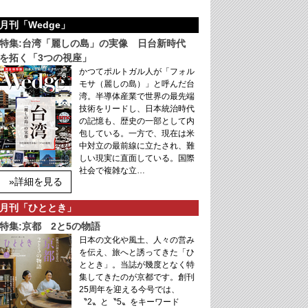
月刊「Wedge」
特集:台湾「麗しの島」の実像 日台新時代
を拓く「3つの視座」
かつてポルトガル人が「フォル
モサ（麗しの島）」と呼んだ台
湾。半導体産業で世界の最先端
技術をリードし、日本統治時代
の記憶も、歴史の一部として内
包している。一方で、現在は米
中対立の最前線に立たされ、難
しい現実に直面している。国際
社会で複雑な立…
»詳細を見る
月刊「ひととき」
特集:京都 2と5の物語
日本の文化や風土、人々の営み
を伝え、旅へと誘ってきた「ひ
ととき」。当誌が幾度となく特
集してきたのが京都です。創刊
25周年を迎える今号では、
〝2〟と〝5〟をキーワード