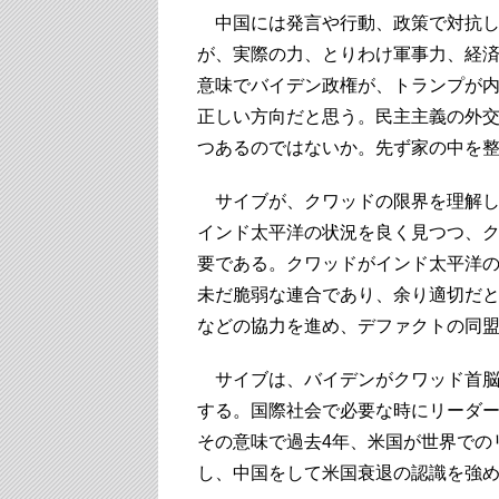
中国には発言や行動、政策で対抗し
が、実際の力、とりわけ軍事力、経
意味でバイデン政権が、トランプが
正しい方向だと思う。民主主義の外
つあるのではないか。先ず家の中を
サイブが、クワッドの限界を理解し
インド太平洋の状況を良く見つつ、
要である。クワッドがインド太平洋の
未だ脆弱な連合であり、余り適切だ
などの協力を進め、デファクトの同
サイブは、バイデンがクワッド首脳
する。国際社会で必要な時にリーダ
その意味で過去4年、米国が世界での
し、中国をして米国衰退の認識を強