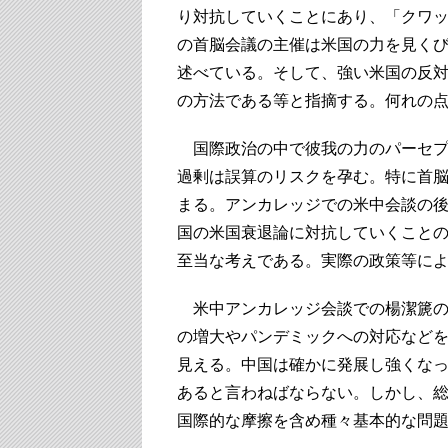
り対抗していくことにあり、「クワ
の首脳会議の主催は米国の力を見く
述べている。そして、強い米国の反
の方法である等と指摘する。何れの
国際政治の中で彼我の力のパーセプ
過剰は誤算のリスクを孕む。特に首
まる。アンカレッジでの米中会談の
国の米国衰退論に対抗していくこと
至当な考えである。実際の政策等に
米中アンカレッジ会談での楊潔篪の
の増大やパンデミックへの対応など
見える。中国は確かに発展し強くな
あると言わねばならない。しかし、
国際的な摩擦を含め種々基本的な問