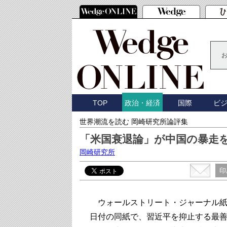
TOP
国際
ビ
政治・経済
世界潮流を読む 岡崎研究所論評集
「米国衰退論」が中国の暴走
岡崎研究所
印
ウォールストリート・ジャーナル紙ワ
日付の同紙で、習近平を抑止する最