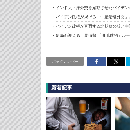
インド太平洋外交を始動させたバイデン
バイデン政権が掲げる「中産階級外交」
バイデン政権が直面する北朝鮮の核と中
新局面迎える世界情勢 「汎地球的」ル
バックナンバー
新着記事