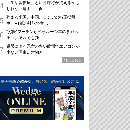
「生活習慣病」という呼称が消えるかも
4
しれない理由…「自…
強まる米国、中国、ロシアの核軍拡競
5
争、FT紙の社説で覚…
“劣勢”プーチンがベラルーシ軍の参戦へ
6
圧力、それでも独…
猛暑による死亡の多い欧州でエアコンが
7
少ない理由…建物と…
»もっと見る