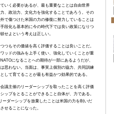
ていく必要があるが、最も重要なことは自由世界
済力、政治力、文化力を強化することであろう。その
内外で傷つけた米国の力の修復に努力していることは
交手段化も基本的に今の時代下では良い政策になりつ
整頓せよという考えは正しい。
つつもその価値を高く評価することは良いことだ。
クワッドの強みを上手く使い、強化していくことが重
NATOになることへの期待が一部にあるようだが、
とは思わない。当面は、事実上個別の協力、共同訓練
盟として育てることが最も有益かつ効果的である。
会議主催のリーダーシップを取ったことを高く評価
ーシップをとることができること自体が、力である。
リーダーシップを放棄したことは米国の力を削いだ
めさせることになった。