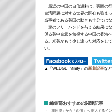
最近の中国の自信過剰は、実際の行
台湾問題に対する世界の関心も強ま
当事者である英国の動きも十分では
一定のフリーハンドを与える結果にな
係る英中合意を無視する中国の香港
る。米英がもう少し違った対応をし
い。
▲「WEDGE Infinity」の
新着記事
など
編集部おすすめの関連記事
「非同盟」から「西側」へ 拡大するイ