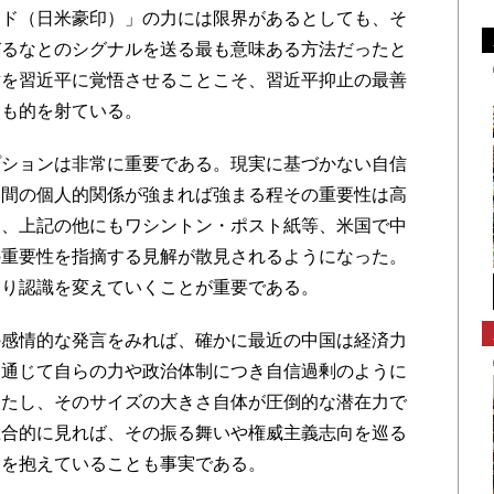
ッド（日米豪印）」の力には限界があるとしても、そ
びるなとのシグナルを送る最も意味ある方法だったと
対を習近平に覚悟させることこそ、習近平抑止の最善
点も的を射ている。
ションは非常に重要である。現実に基づかない自信
脳間の個人的関係が強まれば強まる程その重要性は高
後、上記の他にもワシントン・ポスト紙等、米国で中
の重要性を指摘する見解が散見されるようになった。
より認識を変えていくことが重要である。
感情的な発言をみれば、確かに最近の中国は経済力
を通じて自らの力や政治体制につき自信過剰のように
ったし、そのサイズの大きさ自体が圧倒的な潜在力で
総合的に見れば、その振る舞いや権威主義志向を巡る
題を抱えていることも事実である。