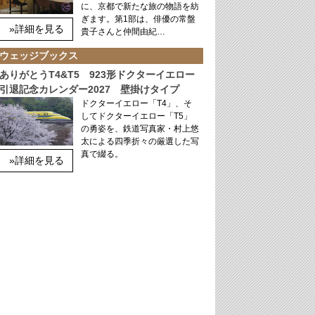
に、京都で新たな旅の物語を紡
ぎます。第1部は、俳優の常盤
»詳細を見る
貴子さんと仲間由紀…
ウェッジブックス
ありがとうT4&T5 923形ドクターイエロー
引退記念カレンダー2027 壁掛けタイプ
ドクターイエロー「T4」、そ
してドクターイエロー「T5」
の勇姿を、鉄道写真家・村上悠
太による四季折々の厳選した写
真で綴る。
»詳細を見る