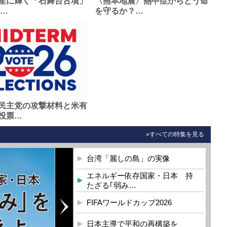
産に輝く「石舞台古墳」
〈熊本地震〉熱中症からどう命
0…
を守るか？…
民主党の攻撃材料と米有
投票…
»すべての特集を見る
台湾「麗しの島」の実像
エネルギー依存国家・日本 持
たざる｢弱み…
FIFAワールドカップ2026
日本主導で平和の再構築を