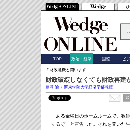
TOP
国際
ビ
政治・経済
＃財政危機と闘います
財政破綻しなくても財政再建
島澤 諭
（ 関東学院大学経済学部教授）
印
ある金曜日のホームルームで、教師
するぞ」と宣告した。それを聞いた