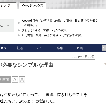
Wedge8月号『台湾「麗しの島」の実像 日台新時代を拓く「3
つの視座」』
お知らせ
ひととき8月号『京都 2と5の物語』
新刊書籍『飛鳥・藤原に隠された古代宮都の謎』
ジネス
社会
ライフ
特集
動画
2021年8月30日
が必要なシンプルな理由
刷画面
は生徒たちに向かって、「来週、抜き打ちテストを
生徒たちは、次のように推論した。