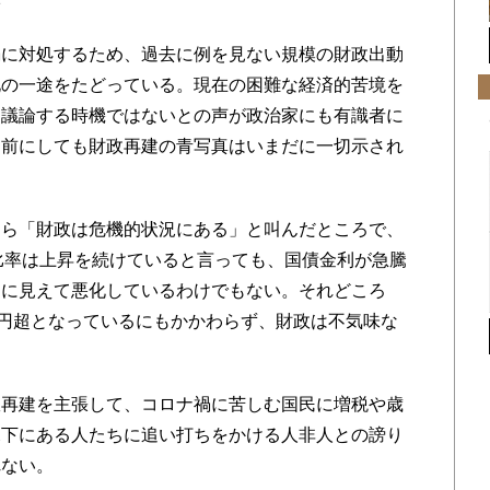
に対処するため、過去に例を見ない規模の財政出動
化の一途をたどっている。現在の困難な経済的苦境を
を議論する時機ではないとの声が政治家にも有識者に
を前にしても財政再建の青写真はいまだに一切示され
ら「財政は危機的状況にある」と叫んだところで、
比率は上昇を続けていると言っても、国債金利が急騰
目に見えて悪化しているわけでもない。それどころ
兆円超となっているにもかかわらず、財政は不気味な
再建を主張して、コロナ禍に苦しむ国民に増税や歳
況下にある人たちに追い打ちをかける人非人との謗り
れない。