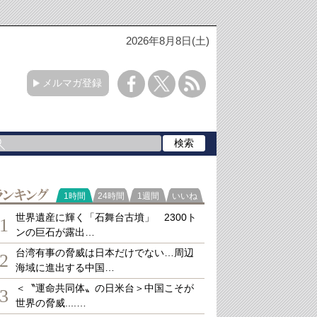
2026年8月8日(土)
メルマガ登録
ランキング
1時間
24時間
1週間
いいね
世界遺産に輝く「石舞台古墳」 2300ト
1
ンの巨石が露出…
台湾有事の脅威は日本だけでない…周辺
2
海域に進出する中国…
＜〝運命共同体〟の日米台＞中国こそが
3
世界の脅威....…