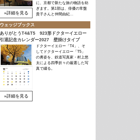
に、京都で新たな旅の物語を紡
ぎます。第1部は、俳優の常盤
»詳細を見る
貴子さんと仲間由紀…
ウェッジブックス
ありがとうT4&T5 923形ドクターイエロー
引退記念カレンダー2027 壁掛けタイプ
ドクターイエロー「T4」、そ
してドクターイエロー「T5」
の勇姿を、鉄道写真家・村上悠
太による四季折々の厳選した写
真で綴る。
»詳細を見る