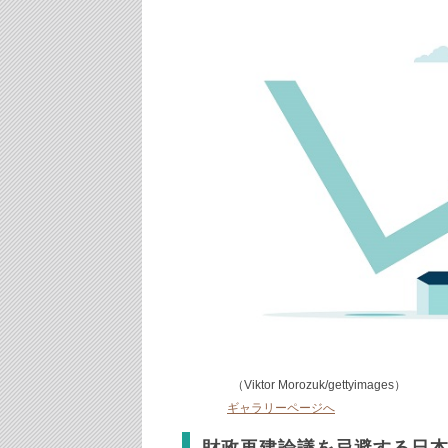
（Viktor Morozuk/gettyimages）
ギャラリーページへ
財政再建論議を忌避する日