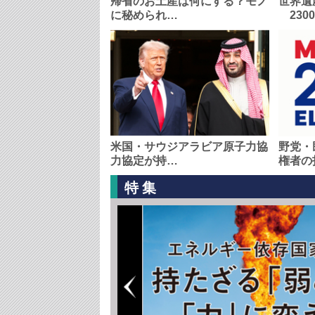
帰省のお土産は何にする？モノ
世界遺
に秘められ…
230
米国・サウジアラビア原子力協
野党・
力協定が持…
権者の
特集