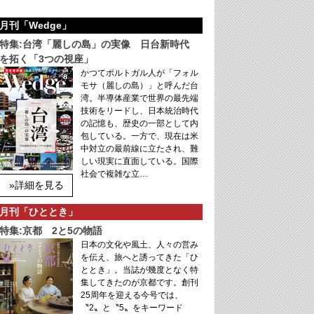
月刊「Wedge」
特集:台湾「麗しの島」の実像 日台新時代
を拓く「3つの視座」
かつてポルトガル人が「フォル
モサ（麗しの島）」と呼んだ台
湾。半導体産業で世界の最先端
技術をリードし、日本統治時代
の記憶も、歴史の一部として内
包している。一方で、現在は米
中対立の最前線に立たされ、難
しい現実に直面している。国際
社会で複雑な立…
»詳細を見る
月刊「ひととき」
特集:京都 2と5の物語
日本の文化や風土、人々の営み
を伝え、旅へと誘ってきた「ひ
ととき」。当誌が幾度となく特
集してきたのが京都です。創刊
25周年を迎える今号では、
〝2〟と〝5〟をキーワード