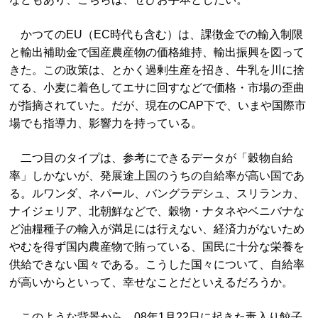
かつてのEU（EC時代も含む）は、課徴金での輸入制限
と輸出補助金で国産農産物の価格維持、輸出振興を図って
きた。この政策は、とかく過剰生産を招き、牛乳を川に捨
てる、小麦に着色してエサに回すなどで価格・市場の歪曲
が指摘されていた。だが、現在のCAP下で、いまや国際市
場でも指導力、影響力を持っている。
二つ目のタイプは、参考にできるデータが「穀物自給
率」しかないが、発展途上国のうちの自給率が高い国であ
る。ルワンダ、ネパール、バングラデシュ、スリランカ、
ナイジェリア、北朝鮮などで、穀物・ナタネやベニバナな
ど油糧種子の輸入が満足には行えない、経済力がないため
やむを得ず国内農産物で賄っている、国民に十分な栄養を
供給できない国々である。こうした国々について、自給率
が高いからといって、幸せなことだといえるだろうか。
このような背景から、08年1月22日に起きた毒入り餃子