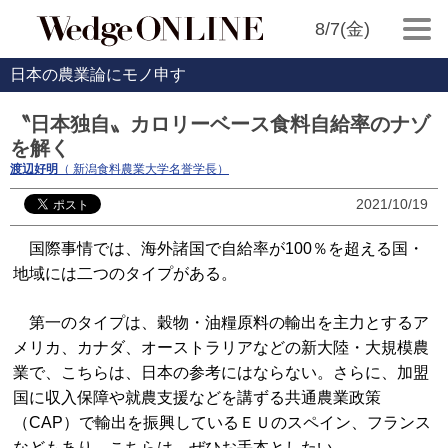
8/7(金)
日本の農業論にモノ申す
〝日本独自〟カロリーベース食料自給率のナゾ
を解く
渡辺好明
（ 新潟食料農業大学名誉学長）
2021/10/19
国際事情では、海外諸国で自給率が100％を超える国・
地域には二つのタイプがある。
第一のタイプは、穀物・油糧原料の輸出を主力とするア
メリカ、カナダ、オーストラリアなどの新大陸・大規模農
業で、こちらは、日本の参考にはならない。さらに、加盟
国に収入保障や就農支援などを講ずる共通農業政策
（CAP）で輸出を振興しているＥＵのスペイン、フランス
などもあり、こちらは、ぜひお手本としたい。