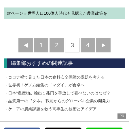
次ページ » 世界人口100億人時代も見据えた農業政策を
前
1
2
3
4
次
へ
へ
編集部おすすめの関連記事
コロナ禍で見えた日本の食料安全保障の課題を考える
世界初！ゲノム編集の「マダイ」が食卓へ
日本‶農産物〟輸出１兆円を手放しで喜べないのはなぜ？
品質第一の〝タネ〟 戦前からのグローバル企業の開発力
ケニアの農業課題を救う高専生の技術とアイデア
PR