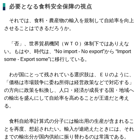
必要となる食料安全保障の視点
それでは、食料・農産物の輸入を規制して自給率を向上
させることはできるだろうか。
「否」、世界貿易機関（ＷＴＯ）体制下ではありえな
い。もはや、時代は、“No import ‐ No export”から “Import
some - Export some”に移行している。
わが国にとって残されている選択肢は、ＥＵのように、
「価格は市場競争に委ね所得は経営政策などで対応する」
の方向に政策を転換し、人口・経済が成長する国・地域へ
の輸出を盛んにして自給率を高めることが王道だと考え
る。
食料自給率計算式の分子には輸出用の生産が含まれるこ
とを再度、想起されたい。輸入が途絶えたときには、それ
までの輸出分が国内供給に振り替わるのは常識である。