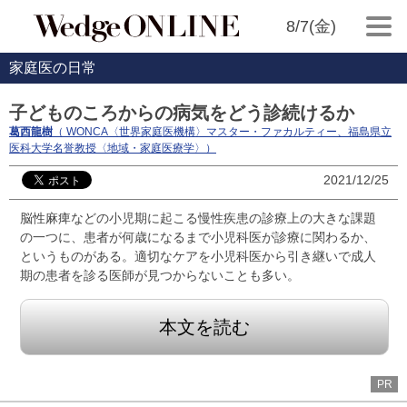
8/7(金)
家庭医の日常
子どものころからの病気をどう診続けるか
葛西龍樹
（ WONCA〈世界家庭医機構〉マスター・ファカルティー、福島県立
医科大学名誉教授〈地域・家庭医療学〉）
2021/12/25
脳性麻痺などの小児期に起こる慢性疾患の診療上の大きな課題
の一つに、患者が何歳になるまで小児科医が診療に関わるか、
というものがある。適切なケアを小児科医から引き継いで成人
期の患者を診る医師が見つからないことも多い。
本文を読む
PR