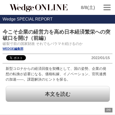
8/8(土)
Wedge SPECIAL REPORT
今こそ企業の経営力を高め日本経済繁栄への突
破口を開け（前編）
破裂寸前の国家財政 それでもバラマキ続けるのか
WEDGE編集部
2022/01/15
新型コロナからの経済回復を契機として、国の姿勢、企業の発
想の転換が必要になる。価格転嫁、イノベーション、官民連携
の加速――。課題解決のヒントを探る。
本文を読む
PR