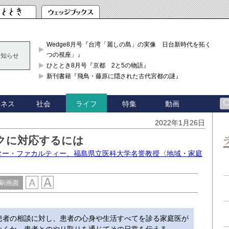
Wedge8月号『台湾「麗しの島」の実像 日台新時代を拓く「3
つの視座」』
お知らせ
ひととき8月号『京都 2と5の物語』
新刊書籍『飛鳥・藤原に隠された古代宮都の謎』
ジネス
社会
特集
動画
ライフ
2022年1月26日
クに対応するには
スター・ファカルティー、福島県立医科大学名誉教授〈地域・家庭
刷画面
患者の相談に対し、患者の心身や生活すべてを診る家庭医が