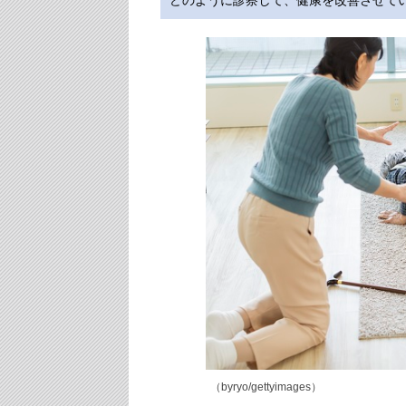
どのように診察して、健康を改善させて
（byryo/gettyimages）