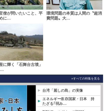
官僚が問いたいこと、平
環境問題の本質は人間の〝超消
めに…
費問題〟大…
産に輝く「石舞台古墳」
0…
»すべての特集を見る
台湾「麗しの島」の実像
エネルギー依存国家・日本 持
たざる｢弱み…