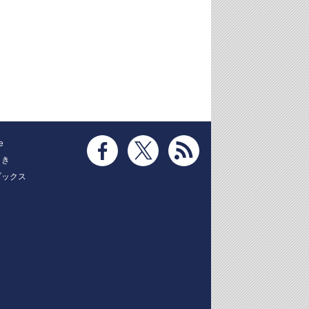
e
とき
ブックス