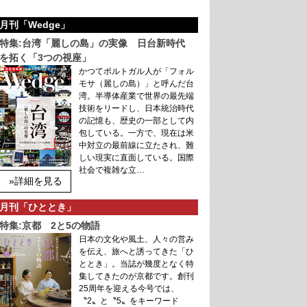
月刊「Wedge」
特集:台湾「麗しの島」の実像 日台新時代
を拓く「3つの視座」
かつてポルトガル人が「フォル
モサ（麗しの島）」と呼んだ台
湾。半導体産業で世界の最先端
技術をリードし、日本統治時代
の記憶も、歴史の一部として内
包している。一方で、現在は米
中対立の最前線に立たされ、難
しい現実に直面している。国際
社会で複雑な立…
»詳細を見る
月刊「ひととき」
特集:京都 2と5の物語
日本の文化や風土、人々の営み
を伝え、旅へと誘ってきた「ひ
ととき」。当誌が幾度となく特
集してきたのが京都です。創刊
25周年を迎える今号では、
〝2〟と〝5〟をキーワード