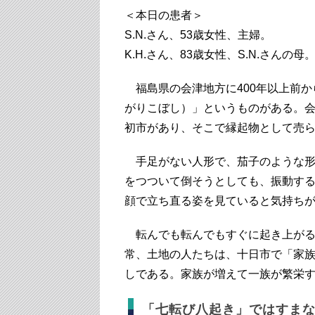
＜本日の患者＞
S.N.さん、53歳女性、主婦。
K.H.さん、83歳女性、S.N.さんの母
福島県の会津地方に400年以上前か
がりこぼし）」というものがある。会
初市があり、そこで縁起物として売ら
手足がない人形で、茄子のような形
をつついて倒そうとしても、振動す
顔で立ち直る姿を見ていると気持ち
転んでも転んでもすぐに起き上がる
常、土地の人たちは、十日市で「家
しである。家族が増えて一族が繁栄
「七転び八起き」ではすま