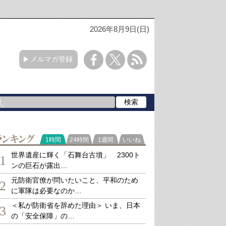
2026年8月9日(日)
メルマガ登録
ランキング
1時間
24時間
1週間
いいね
世界遺産に輝く「石舞台古墳」 2300ト
1
ンの巨石が露出…
元防衛官僚が問いたいこと、平和のため
2
に軍隊は必要なのか…
＜私が防衛省を辞めた理由＞ いま、日本
3
の「安全保障」の…