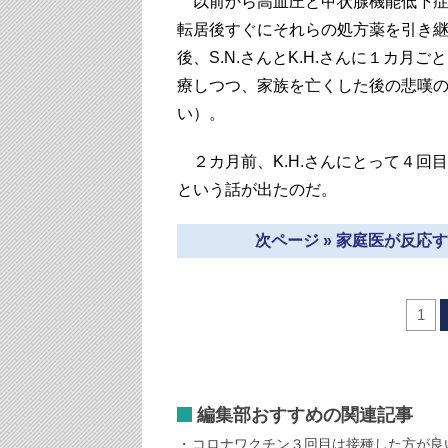
以前から高血圧と甲状腺機能低下症
転居後すぐにそれらの処方薬を引き
後、S.N.さんとK.H.さんに１カ
療しつつ、家族を亡くした後の悲嘆
い）。
２カ月前、K.H.さんにとって４回
という話が出たのだ。
次ページ » 家庭医が反
1
編集部おすすめの関連記事
コロナワクチン３回目は接種した方が良