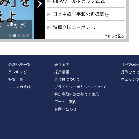
FIFAワールドカップ2026
日本主導で平和の再構築を
本 持たざ
造船立国ニッポンへ
»もっと見る
最新記事一覧
会社案内
月刊Wedg
ランキング
採用情報
月刊ひと
特集一覧
著作権について
ウェッジ
メルマガ登録
プライバシーポリシーについて
特定商取引法に基づく表示
広告のご案内
お問い合わせ