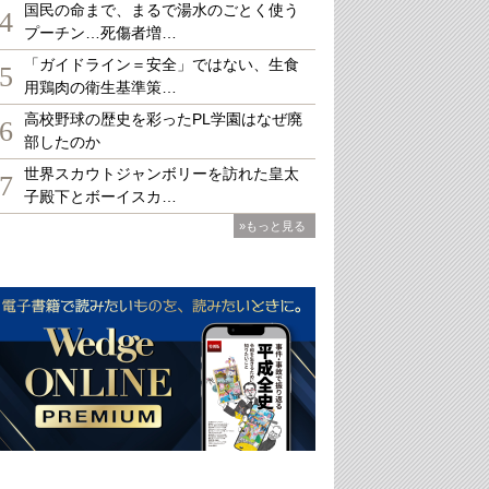
国民の命まで、まるで湯水のごとく使う
4
プーチン…死傷者増…
「ガイドライン＝安全」ではない、生食
5
用鶏肉の衛生基準策…
高校野球の歴史を彩ったPL学園はなぜ廃
6
部したのか
世界スカウトジャンボリーを訪れた皇太
7
子殿下とボーイスカ…
»もっと見る