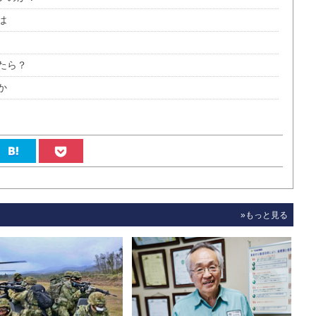
は
たら？
か
»もっと見る