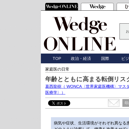
TOP
政治・経済
国際
ビ
家庭医の日常
年齢とともに高まる転倒リス
葛西龍樹
（ WONCA〈世界家庭医機構〉マ
医療学〉）
印
病気や症状、生活環境がそれぞれ異なる