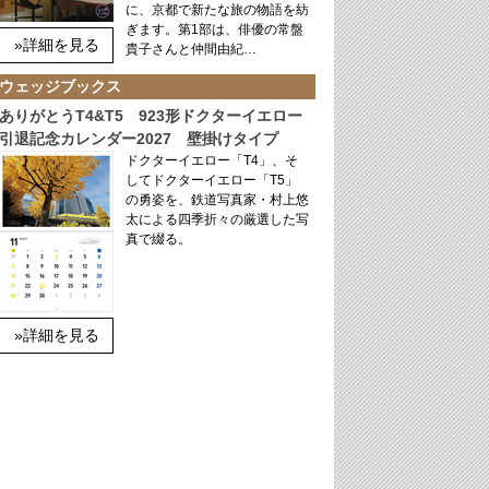
に、京都で新たな旅の物語を紡
ぎます。第1部は、俳優の常盤
»詳細を見る
貴子さんと仲間由紀…
ウェッジブックス
ありがとうT4&T5 923形ドクターイエロー
引退記念カレンダー2027 壁掛けタイプ
ドクターイエロー「T4」、そ
してドクターイエロー「T5」
の勇姿を、鉄道写真家・村上悠
太による四季折々の厳選した写
真で綴る。
»詳細を見る