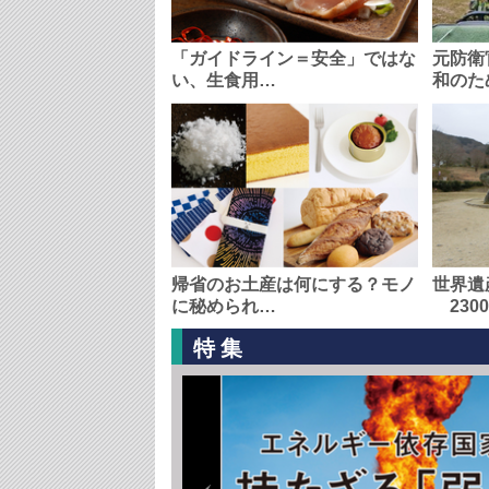
「ガイドライン＝安全」ではな
元防衛
い、生食用…
和のた
帰省のお土産は何にする？モノ
世界遺
に秘められ…
230
特集