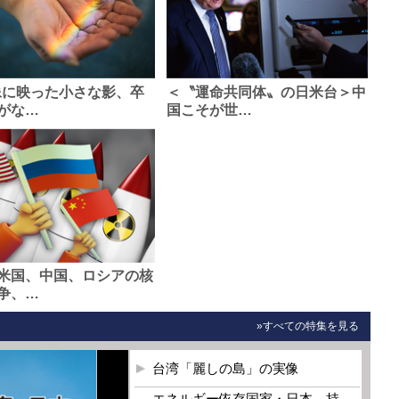
像に映った小さな影、卒
＜〝運命共同体〟の日米台＞中
がな…
国こそが世…
米国、中国、ロシアの核
争、…
»すべての特集を見る
台湾「麗しの島」の実像
エネルギー依存国家・日本 持