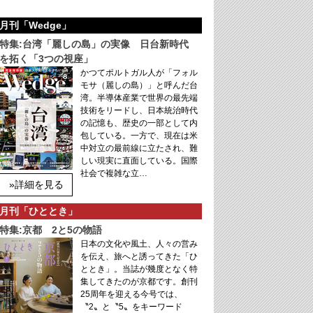
月刊「Wedge」
特集:台湾「麗しの島」の実像 日台新時代
を拓く「3つの視座」
かつてポルトガル人が「フォル
モサ（麗しの島）」と呼んだ台
湾。半導体産業で世界の最先端
技術をリードし、日本統治時代
の記憶も、歴史の一部として内
包している。一方で、現在は米
中対立の最前線に立たされ、難
しい現実に直面している。国際
社会で複雑な立…
»詳細を見る
月刊「ひととき」
特集:京都 2と5の物語
日本の文化や風土、人々の営み
を伝え、旅へと誘ってきた「ひ
ととき」。当誌が幾度となく特
集してきたのが京都です。創刊
25周年を迎える今号では、
〝2〟と〝5〟をキーワード