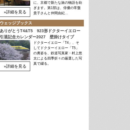
に、京都で新たな旅の物語を紡
ぎます。第1部は、俳優の常盤
»詳細を見る
貴子さんと仲間由紀…
ウェッジブックス
ありがとうT4&T5 923形ドクターイエロー
引退記念カレンダー2027 壁掛けタイプ
ドクターイエロー「T4」、そ
してドクターイエロー「T5」
の勇姿を、鉄道写真家・村上悠
太による四季折々の厳選した写
真で綴る。
»詳細を見る