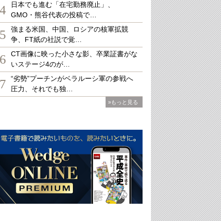
日本でも進む「在宅勤務廃止」、
4
GMO・熊谷代表の投稿で…
強まる米国、中国、ロシアの核軍拡競
5
争、FT紙の社説で覚…
CT画像に映った小さな影、卒業証書がな
6
いステージ4のが…
“劣勢”プーチンがベラルーシ軍の参戦へ
7
圧力、それでも独…
»もっと見る