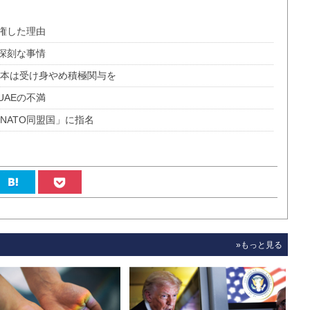
権した理由
深刻な事情
日本は受け身やめ積極関与を
AEの不満
NATO同盟国」に指名
»もっと見る