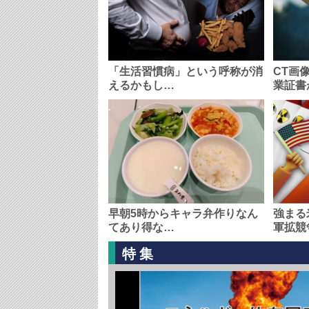
「生活習慣病」という呼称が消
CT画
えるかもし…
業証書
早朝5時からキャラ弁作りなん
強まる
てあり得な…
軍拡競
特集