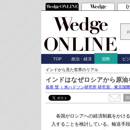
TOP
政治・経済
ビ
国際
インドから見た世界のリアル
インドはなぜロシアから原油
長尾 賢
（ 米ハドソン研究所 研究員、東京国
印
各国がロシアへの経済制裁をかける
入することを検討している。輸送手