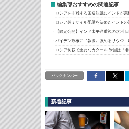
編集部おすすめの関連記事
ロシアを非難する国連決議にインドが棄
ロシア製ミサイル配備を決めたインドの
【限定公開】インド太平洋重視の欧州 
バイデン政権に〝報復〟強めるサウジ、U
ロシア制裁で重要なカタール 米国は「非
バックナンバー
新着記事