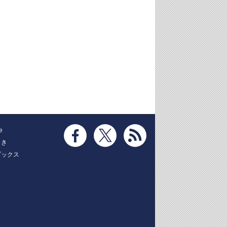
e
とき
ブックス