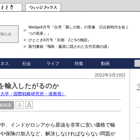
Wedge8月号『台湾「麗しの島」の実像 日台新時代を拓く「3
つの視座」』
お知らせ
ひととき8月号『京都 2と5の物語』
新刊書籍『飛鳥・藤原に隠された古代宮都の謎』
ジネス
社会
ライフ
特集
動画
2022年3月19日
を輸入したがるのか
際大学・国際戦略研究所・准教授）
刷画面
中、インドがロシアから原油を非常に安い価格で輸
段や保険の加入など、解決しなければならない問題が