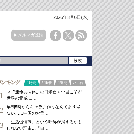
2026年8月6日(木)
メルマガ登録
ランキング
1時間
24時間
1週間
いいね
＜〝運命共同体〟の日米台＞中国こそが
1
世界の脅威....…
早朝5時からキャラ弁作りなんてあり得
2
ない……中国のお母…
「生活習慣病」という呼称が消えるかも
3
しれない理由…「自…