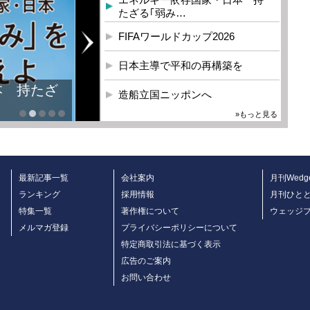
たざる｢弱み…
FIFAワールドカップ2026
日本主導で平和の再構築を
本 持たざ
造船立国ニッポンへ
»もっと見る
最新記事一覧
会社案内
月刊Wedg
ランキング
採用情報
月刊ひと
特集一覧
著作権について
ウェッジ
メルマガ登録
プライバシーポリシーについて
特定商取引法に基づく表示
広告のご案内
お問い合わせ