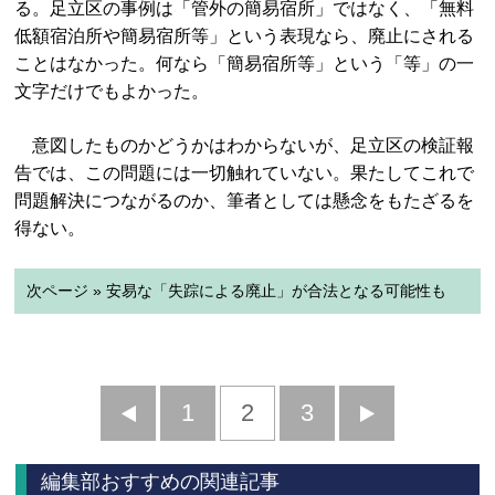
る。足立区の事例は「管外の簡易宿所」ではなく、「無料
低額宿泊所や簡易宿所等」という表現なら、廃止にされる
ことはなかった。何なら「簡易宿所等」という「等」の一
文字だけでもよかった。
意図したものかどうかはわからないが、足立区の検証報
告では、この問題には一切触れていない。果たしてこれで
問題解決につながるのか、筆者としては懸念をもたざるを
得ない。
次ページ » 安易な「失踪による廃止」が合法となる可能性も
前
1
2
3
次
へ
へ
編集部おすすめの関連記事