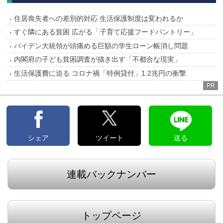
住居喪失者への差別的対応 生活保護制度は変われるか
すぐ隣にある貧困 広がる「子育て応援フードパントリー」
バイデン大統領が頭痛める巨額の学生ローン帳消し問題
内閣府の子ども貧困調査が描き出す「不都合な現実」
生活保護費に迫る コロナ禍「特例貸付」1.2兆円の衝撃
PR
シェア
ツイート
送る
連載バックナンバー
トップページ