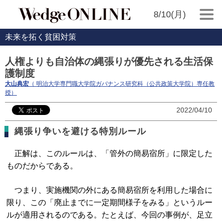
8/10(月)
未来を拓く貧困対策
人権よりも自治体の縄張りが優先される生活保
護制度
大山典宏
（ 明治大学専門職大学院ガバナンス研究科（公共政策大学院）専任教
授）
2022/04/10
縄張り争いを避ける特別ルール
正解は、このルールは、「管外の簡易宿所」に限定した
ものだからである。
つまり、実施機関の外にある簡易宿所を利用した場合に
限り、この「廃止までに一定期間様子をみる」というルー
ルが適用されるのである。たとえば、今回の事例が、足立