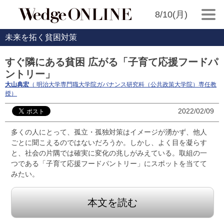
8/10(月)
未来を拓く貧困対策
すぐ隣にある貧困 広がる「子育て応援フードパ
ントリー」
大山典宏
（ 明治大学専門職大学院ガバナンス研究科（公共政策大学院）専任教
授）
2022/02/09
多くの人にとって、孤立・孤独対策はイメージが湧かず、他人
ごとに聞こえるのではないだろうか。しかし、よく目を凝らす
と、社会の片隅では確実に変化の兆しがみえている。取組の一
つである「子育て応援フードパントリー」にスポットを当てて
みたい。
本文を読む