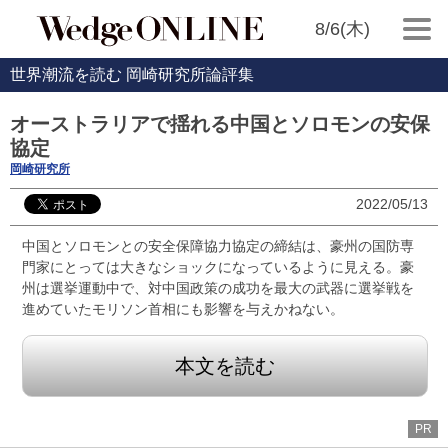
8/6(木)
世界潮流を読む 岡崎研究所論評集
オーストラリアで揺れる中国とソロモンの安保
協定
岡崎研究所
2022/05/13
中国とソロモンとの安全保障協力協定の締結は、豪州の国防専
門家にとっては大きなショックになっているように見える。豪
州は選挙運動中で、対中国政策の成功を最大の武器に選挙戦を
進めていたモリソン首相にも影響を与えかねない。
本文を読む
PR