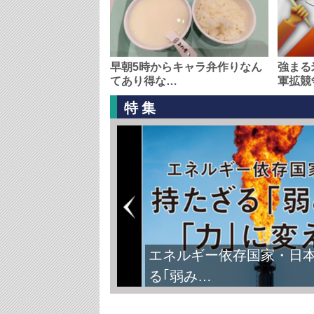
早朝5時からキャラ弁作りなん
強まる
てあり得な…
軍拡競
特集
エネルギー依存国家・日
る｢弱み…