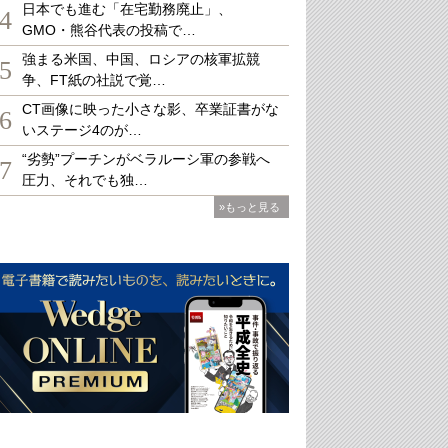
日本でも進む「在宅勤務廃止」、
4
GMO・熊谷代表の投稿で…
強まる米国、中国、ロシアの核軍拡競
5
争、FT紙の社説で覚…
CT画像に映った小さな影、卒業証書がな
6
いステージ4のが…
“劣勢”プーチンがベラルーシ軍の参戦へ
7
圧力、それでも独…
»もっと見る