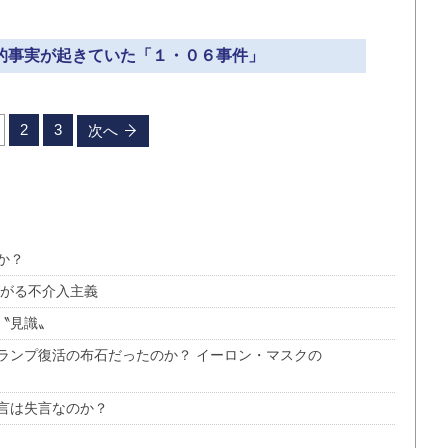
撃的事実が起きていた「１・０６事件」
2
3
次へ
か？
広がる不介入主義
〝見識〟
はトランプ復活の布石だったのか？ イーロン・マスクの
言は失言なのか？