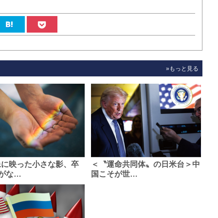
»もっと見る
像に映った小さな影、卒
＜〝運命共同体〟の日米台＞中
がな…
国こそが世…