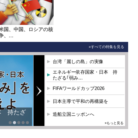
米国、中国、ロシアの核
争、…
»すべての特集を見る
台湾「麗しの島」の実像
エネルギー依存国家・日本 持
たざる｢弱み…
FIFAワールドカップ2026
日本主導で平和の再構築を
本 持たざ
造船立国ニッポンへ
»もっと見る