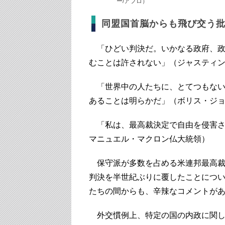
ー/アフロ）
同盟国首脳からも飛び交う
「ひどい判決だ。いかなる政府、政
むことは許されない」（ジャスティ
「世界中の人たちに、とてつもない
あることは明らかだ」（ボリス・ジ
「私は、最高裁決定で自由を侵害さ
マニュエル・マクロン仏大統領）
保守派が多数を占める米連邦最高裁
判決を半世紀ぶりに覆したことにつ
たちの間からも、辛辣なコメントが
外交慣例上、特定の国の内政に関し