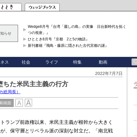
Wedge8月号『台湾「麗しの島」の実像 日台新時代を拓く「3
つの視座」』
お知らせ
ひととき8月号『京都 2と5の物語』
新刊書籍『飛鳥・藤原に隠された古代宮都の謎』
ジネス
社会
ライフ
特集
動画
2022年7月7日
堕ちた米民主主義の行方
カ総局長）
刷画面
トランプ前政権以来、米民主主義が根幹から大きく
のが、保守層とリベラル派の深刻な対立だ。「南北戦