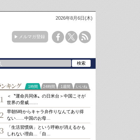
2026年8月6日(木)
メルマガ登録
ランキング
1時間
24時間
1週間
いいね
＜〝運命共同体〟の日米台＞中国こそが
1
世界の脅威....…
早朝5時からキャラ弁作りなんてあり得
2
ない……中国のお母…
「生活習慣病」という呼称が消えるかも
3
しれない理由…「自…