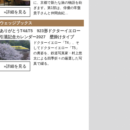
に、京都で新たな旅の物語を紡
ぎます。第1部は、俳優の常盤
»詳細を見る
貴子さんと仲間由紀…
ウェッジブックス
ありがとうT4&T5 923形ドクターイエロー
引退記念カレンダー2027 壁掛けタイプ
ドクターイエロー「T4」、そ
してドクターイエロー「T5」
の勇姿を、鉄道写真家・村上悠
太による四季折々の厳選した写
真で綴る。
»詳細を見る