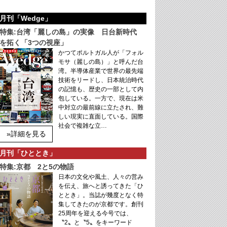
月刊「Wedge」
特集:台湾「麗しの島」の実像 日台新時代
を拓く「3つの視座」
かつてポルトガル人が「フォル
モサ（麗しの島）」と呼んだ台
湾。半導体産業で世界の最先端
技術をリードし、日本統治時代
の記憶も、歴史の一部として内
包している。一方で、現在は米
中対立の最前線に立たされ、難
しい現実に直面している。国際
社会で複雑な立…
»詳細を見る
月刊「ひととき」
特集:京都 2と5の物語
日本の文化や風土、人々の営み
を伝え、旅へと誘ってきた「ひ
ととき」。当誌が幾度となく特
集してきたのが京都です。創刊
25周年を迎える今号では、
〝2〟と〝5〟をキーワード