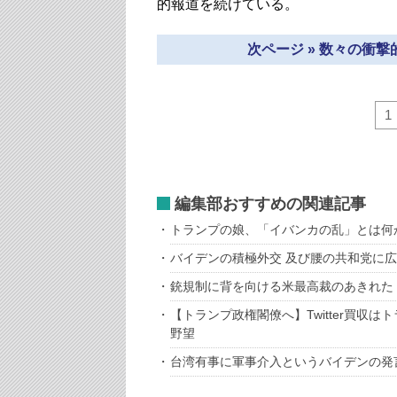
的報道を続けている。
次ページ » 数々の衝
1
編集部おすすめの関連記事
トランプの娘、「イバンカの乱」とは何
バイデンの積極外交 及び腰の共和党に
銃規制に背を向ける米最高裁のあきれた
【トランプ政権閣僚へ】Twitter買収
野望
台湾有事に軍事介入というバイデンの発