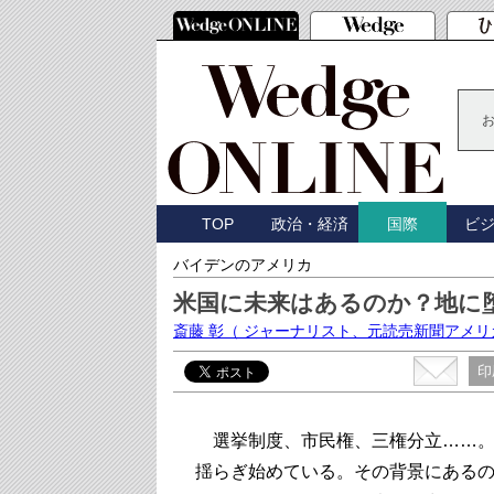
TOP
政治・経済
ビ
国際
バイデンのアメリカ
米国に未来はあるのか？地に
斎藤 彰
（ ジャーナリスト、元読売新聞アメリ
印
選挙制度、市民権、三権分立……。
揺らぎ始めている。その背景にある