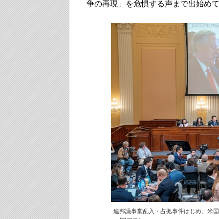
争の再現」を危惧する声まで出始め
連邦議事堂乱入・占拠事件はじめ、米国