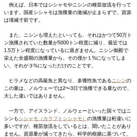
例えば、日本ではシシャモやニシンの種苗放流を行って
います。国産シシャモは漁獲量の激減が止まらずで、資源
は壊滅寸前です。
また、ニシンも増えたといっても、それはかつて50万ト
ン漁獲されていた数量が5000トン程度に減り、最近では
1.5万トン程度になっているに過ぎません。ニシン御殿で
栄えた全盛期の漁獲量から、その僅か１%になってしま
い、それが３%になっただけのことです。
ヒラメなどの高級魚と異なり、多獲性魚である
ニシン
の
この量は、ノルウェーでは2〜3日で漁獲できる量なので、
大した違いではありません。
一方で、アイスランド、ノルウェーといった国々ではニ
シンも
シシャモ（カラフトシシャモ）
の漁獲量は桁違いに
多いですが、種苗放流をしているとは、聞いたことがあり
ません。資源量が減ってきたら、科学的根拠に基づいて、