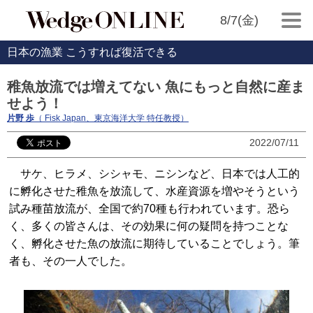
8/7(金)
日本の漁業 こうすれば復活できる
稚魚放流では増えてない 魚にもっと自然に産ま
せよう！
片野 歩
（ Fisk Japan、東京海洋大学 特任教授）
2022/07/11
サケ、ヒラメ、シシャモ、ニシンなど、日本では人工的
に孵化させた稚魚を放流して、水産資源を増やそうという
試み種苗放流が、全国で約70種も行われています。恐ら
く、多くの皆さんは、その効果に何の疑問を持つことな
く、孵化させた魚の放流に期待していることでしょう。筆
者も、その一人でした。