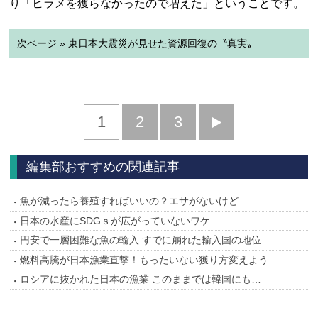
り「ヒラメを獲らなかったので増えた」ということです。
次ページ » 東日本大震災が見せた資源回復の〝真実〟
1
2
3
次
へ
編集部おすすめの関連記事
魚が減ったら養殖すればいいの？エサがないけど……
日本の水産にSDGｓが広がっていないワケ
円安で一層困難な魚の輸入 すでに崩れた輸入国の地位
燃料高騰が日本漁業直撃！もったいない獲り方変えよう
ロシアに抜かれた日本の漁業 このままでは韓国にも…