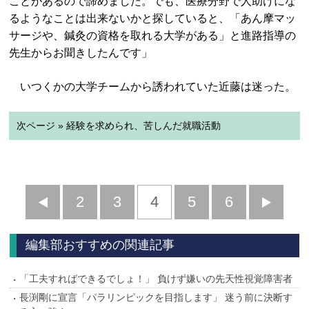
ことがあるので諦めました。でも、医療分野で人助けにな
るようなことは出来ないかと探していると、「あん摩マッ
サージや、鍼灸の資格を取れる大学がある」と進路指導の
先生からお聞きしたんです」
いつくかの大学チームから誘われていた近藤は迷った。
次ページ » 経験を求められ、苦しんだ就職活動
前
2
3
4
5
6
へ
へ
編集部おすすめの関連記事
「工夫すればできるでしょ！」 負けず嫌いの先天性視覚障害者
長渕剛に宣言「パラリンピックを目指します」 迷う前に決断す