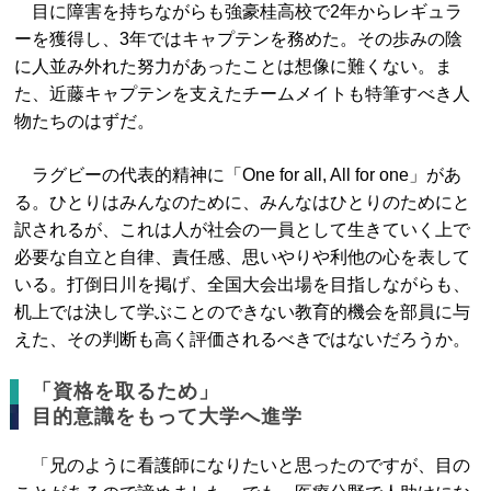
目に障害を持ちながらも強豪桂高校で2年からレギュラ
ーを獲得し、3年ではキャプテンを務めた。その歩みの陰
に人並み外れた努力があったことは想像に難くない。ま
た、近藤キャプテンを支えたチームメイトも特筆すべき人
物たちのはずだ。
ラグビーの代表的精神に「One for all, All for one」があ
る。ひとりはみんなのために、みんなはひとりのためにと
訳されるが、これは人が社会の一員として生きていく上で
必要な自立と自律、責任感、思いやりや利他の心を表して
いる。打倒日川を掲げ、全国大会出場を目指しながらも、
机上では決して学ぶことのできない教育的機会を部員に与
えた、その判断も高く評価されるべきではないだろうか。
「資格を取るため」
目的意識をもって大学へ進学
「兄のように看護師になりたいと思ったのですが、目の