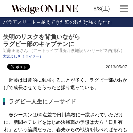
8/8(土)
パラアスリート～越えてきた壁の数だけ強くなれた
失明のリスクを背負いながら
ラグビー部のキャプテンに
近藤正徳さん （アートライフ通所介護施設リハサービス西浦和）
大元よしき
（ ライター）
2013/05/07
近藤は日常的に勉強することが多く、ラグビー部のおか
げで成長させてもらったと振り返っている。
ラグビー人生にノーサイド
春シーズンは60点差で日川高校に一蹴されていただけ
に、新聞やテレビをはじめ決勝戦の予想は大方「日川有
利」という論調だった。春先からの戦績を比べればそれも