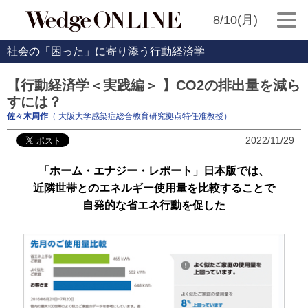
8/10(月)
社会の「困った」に寄り添う行動経済学
【行動経済学＜実践編＞ 】CO2の排出量を減ら
すには？
佐々木周作
（ 大阪大学感染症総合教育研究拠点特任准教授）
2022/11/29
「ホーム・エナジー・レポート」日本版では、
近隣世帯とのエネルギー使用量を比較することで
自発的な省エネ行動を促した