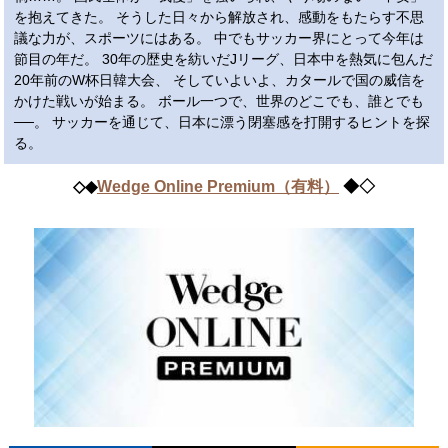
を抱えてきた。 そうした日々から解放され、感動をもたらす不思
議な力が、スポーツにはある。 中でもサッカー界にとって今年は
節目の年だ。 30年の歴史を紡いだJリーグ、日本中を熱気に包んだ
20年前のW杯日韓大会、 そしていよいよ、カタールで国の威信を
かけた戦いが始まる。 ボール一つで、世界のどこでも、誰とでも
──。 サッカーを通じて、日本に漂う閉塞感を打開するヒントを探
る。
◇◆
Wedge Online Premium​（有料）
◆◇