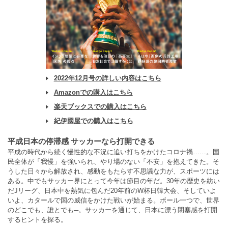
2022年12月号の詳しい内容はこちら
Amazonでの購入はこちら
楽天ブックスでの購入はこちら
紀伊國屋での購入はこちら
平成日本の停滞感 サッカーなら打開できる
平成の時代から続く慢性的な不況に追い打ちをかけたコロナ禍……。国
民全体が「我慢」を強いられ、やり場のない「不安」を抱えてきた。そ
うした日々から解放され、感動をもたらす不思議な力が、スポーツには
ある。中でもサッカー界にとって今年は節目の年だ。30年の歴史を紡い
だJリーグ、日本中を熱気に包んだ20年前のW杯日韓大会、そしていよ
いよ、カタールで国の威信をかけた戦いが始まる。ボール一つで、世界
のどこでも、誰とでも─。サッカーを通じて、日本に漂う閉塞感を打開
するヒントを探る。