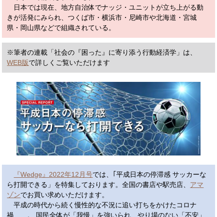
日本では現在、地方自治体でナッジ・ユニットが立ち上がる動
きが活発にみられ、つくば市・横浜市・尼崎市や北海道・宮城
県・岡山県などで組織されている。
※筆者の連載「社会の『困った』に寄り添う行動経済学」は、
WEB版
で詳しくご覧いただけます
『Wedge』2022年12月号
では、｢平成日本の停滞感 サッカーな
ら打開できる」を特集しております。全国の書店や駅売店、
アマ
ゾン
でお買い求めいただけます。
平成の時代から続く慢性的な不況に追い打ちをかけたコロナ
禍……。 国民全体が「我慢」を強いられ、やり場のない「不安」