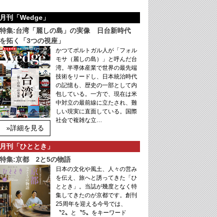
月刊「Wedge」
特集:台湾「麗しの島」の実像 日台新時代
を拓く「3つの視座」
かつてポルトガル人が「フォル
モサ（麗しの島）」と呼んだ台
湾。半導体産業で世界の最先端
技術をリードし、日本統治時代
の記憶も、歴史の一部として内
包している。一方で、現在は米
中対立の最前線に立たされ、難
しい現実に直面している。国際
社会で複雑な立…
»詳細を見る
月刊「ひととき」
特集:京都 2と5の物語
日本の文化や風土、人々の営み
を伝え、旅へと誘ってきた「ひ
ととき」。当誌が幾度となく特
集してきたのが京都です。創刊
25周年を迎える今号では、
〝2〟と〝5〟をキーワード