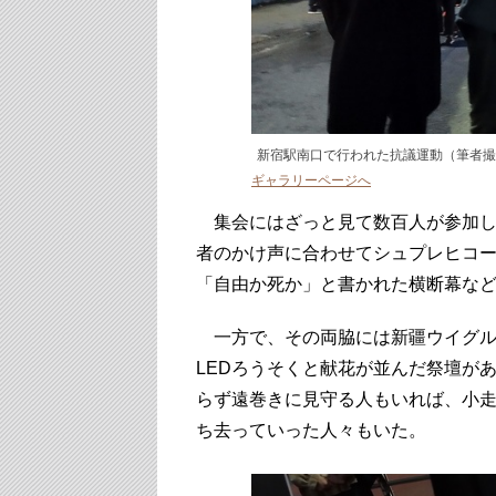
新宿駅南口で行われた抗議運動（筆者撮
ギャラリーページへ
集会にはざっと見て数百人が参加し
者のかけ声に合わせてシュプレヒコ
「自由か死か」と書かれた横断幕な
一方で、その両脇には新疆ウイグル
LEDろうそくと献花が並んだ祭壇が
らず遠巻きに見守る人もいれば、小
ち去っていった人々もいた。