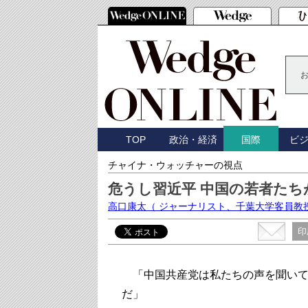
TOP
政治・経済
ビ
国際
チャイナ・ウォッチャーの視点
危うし習近平 中国の若者たち
高口康太
（ ジャーナリスト、千葉大学客員教
印
「中国共産党は私たちの声を聞いて
だ」