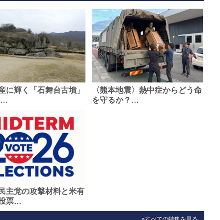
産に輝く「石舞台古墳」
〈熊本地震〉熱中症からどう命
0…
を守るか？…
民主党の攻撃材料と米有
投票…
»すべての特集を見る