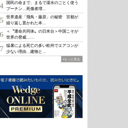
国民の命まで、まるで湯水のごとく使う
4
プーチン…死傷者増…
世界遺産「飛鳥・藤原」の秘密 宮都が
5
繰り返し置かれた本…
＜〝運命共同体〟の日米台＞中国こそが
6
世界の脅威....…
猛暑による死亡の多い欧州でエアコンが
7
少ない理由…建物と…
»もっと見る