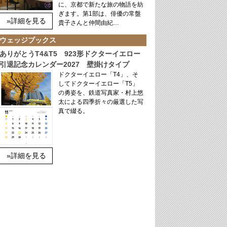
に、京都で新たな旅の物語を紡
ぎます。第1部は、俳優の常盤
»詳細を見る
貴子さんと仲間由紀…
ウェッジブックス
ありがとうT4&T5 923形ドクターイエロー
引退記念カレンダー2027 壁掛けタイプ
ドクターイエロー「T4」、そ
してドクターイエロー「T5」
の勇姿を、鉄道写真家・村上悠
太による四季折々の厳選した写
真で綴る。
»詳細を見る