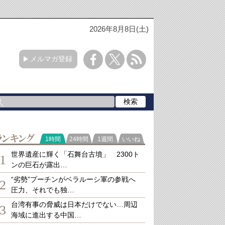
2026年8月8日(土)
メルマガ登録
ランキング
1時間
24時間
1週間
いいね
世界遺産に輝く「石舞台古墳」 2300ト
1
ンの巨石が露出…
“劣勢”プーチンがベラルーシ軍の参戦へ
2
圧力、それでも独…
台湾有事の脅威は日本だけでない…周辺
3
海域に進出する中国…