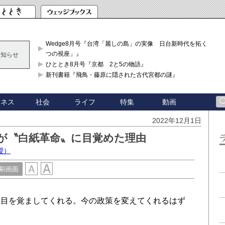
Wedge8月号『台湾「麗しの島」の実像 日台新時代を拓く「3
つの視座」』
お知らせ
ひととき8月号『京都 2と5の物語』
新刊書籍『飛鳥・藤原に隠された古代宮都の謎』
ジネス
社会
ライフ
特集
動画
2022年12月1日
が〝白紙革命〟に目覚めた理由
授）
刷画面
目を覚ましてくれる。今の政策を変えてくれるはず