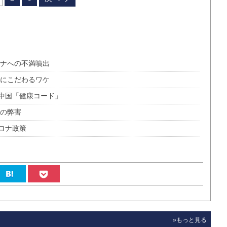
ロナへの不満噴出
ナにこだわるワケ
中国「健康コード」
ナの弊害
ロナ政策
»もっと見る