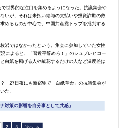
会で世界的な注目を集めるようになった。抗議集会や
はないが、それは未払い給与の支払いや投資詐欺の救
を求めるものが中心で、中国共産党トップを批判する
枚岩ではなかったという。集会に参加していた女性
実況によると、「習近平辞めろ！」のシュプレヒコー
々と白紙を掲げる人や献花するだけの人など温度差は
？ 27日夜にも新宿駅で「白紙革命」の抗議集会が
聞いた。
コロナ対策の影響を自分事として共感」
2
3
次へ