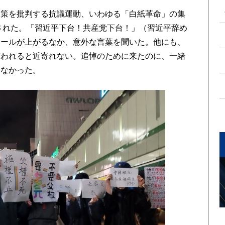
策を批判する抗議運動、いわゆる「白紙革命」の集
催された。「習近平下台！共産党下台！」（習近平辞め
コールが上がるなか、意外な言葉を聞いた。他にも、
言われると近寄れない。追悼のために来たのに、一緒
くなかった。