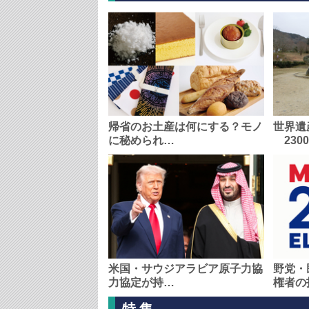
帰省のお土産は何にする？モノ
世界遺
に秘められ…
230
米国・サウジアラビア原子力協
野党・
力協定が持…
権者の