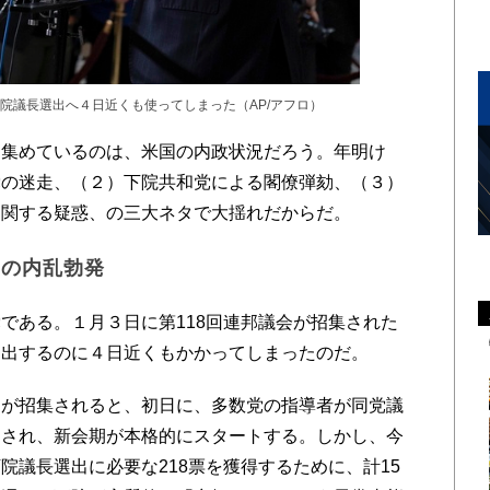
院議長選出へ４日近くも使ってしまった（AP/アフロ）
集めているのは、米国の内政状況だろう。年明け
党の迷走、（２）下院共和党による閣僚弾劾、（３）
に関する疑惑、の三大ネタで大揺れだからだ。
内の内乱勃発
ある。１月３日に第118回連邦議会が招集された
選出するのに４日近くもかかってしまったのだ。
が招集されると、初日に、多数党の指導者が同党議
出され、新会期が本格的にスタートする。しかし、今
院議長選出に必要な218票を獲得するために、計15