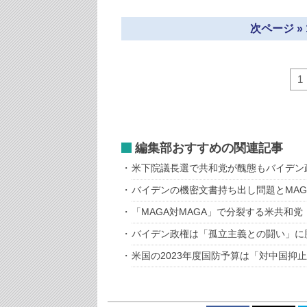
次ページ »
1
編集部おすすめの関連記事
米下院議長選で共和党が醜態もバイデン
バイデンの機密文書持ち出し問題とMAG
「MAGA対MAGA」で分裂する米共和党
バイデン政権は「孤立主義との闘い」に
米国の2023年度国防予算は「対中国抑