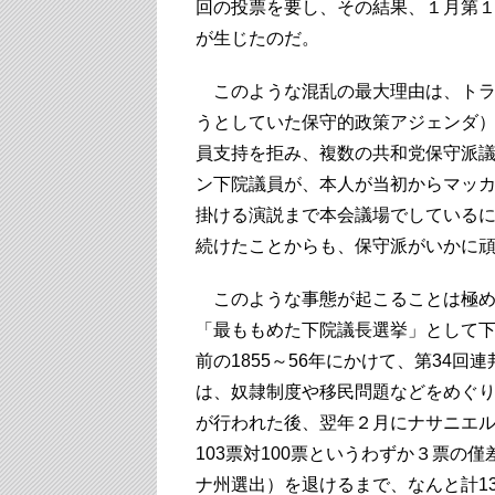
回の投票を要し、その結果、１月第
が生じたのだ。
このような混乱の最大理由は、トラ
うとしていた保守的政策アジェンダ）
員支持を拒み、複数の共和党保守派
ン下院議員が、本人が当初からマッ
掛ける演説まで本会議場でしている
続けたことからも、保守派がいかに
このような事態が起こることは極め
「最ももめた下院議長選挙」として
前の1855～56年にかけて、第34
は、奴隷制度や移民問題などをめぐり
が行われた後、翌年２月にナサニエ
103票対100票というわずか３票の
ナ州選出）を退けるまで、なんと計1