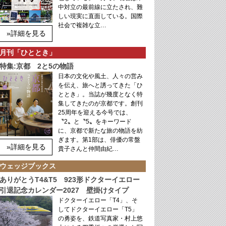
中対立の最前線に立たされ、難
しい現実に直面している。国際
社会で複雑な立…
»詳細を見る
月刊「ひととき」
特集:京都 2と5の物語
日本の文化や風土、人々の営み
を伝え、旅へと誘ってきた「ひ
ととき」。当誌が幾度となく特
集してきたのが京都です。創刊
25周年を迎える今号では、
〝2〟と〝5〟をキーワード
に、京都で新たな旅の物語を紡
ぎます。第1部は、俳優の常盤
»詳細を見る
貴子さんと仲間由紀…
ウェッジブックス
ありがとうT4&T5 923形ドクターイエロー
引退記念カレンダー2027 壁掛けタイプ
ドクターイエロー「T4」、そ
してドクターイエロー「T5」
の勇姿を、鉄道写真家・村上悠