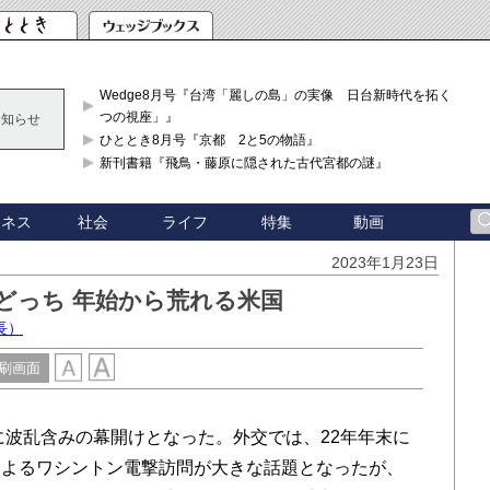
Wedge8月号『台湾「麗しの島」の実像 日台新時代を拓く「3
つの視座」』
お知らせ
ひととき8月号『京都 2と5の物語』
新刊書籍『飛鳥・藤原に隠された古代宮都の謎』
ジネス
社会
ライフ
特集
動画
2023年1月23日
どっち 年始から荒れる米国
長）
刷画面
に波乱含みの幕開けとなった。外交では、22年年末に
によるワシントン電撃訪問が大きな話題となったが、