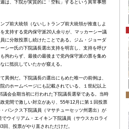
１週は、下院が実質的に「空転」するという異常事態
ンプ前大統領（ないしトランプ前大統領が推進しよ
を支持する党内保守派20人余りが、マッカーシー議
議員に分散投票し続けたことである。ジム・ジョーダ
カーシー氏の下院議長選出支持を明言し、支持を呼び
にも拘わらず、最後の最後まで党内保守派の票を集め
頑なに抵抗していたかが窺える。
て異例だ。下院議長の選出にもめた唯一の前例は、
下院のホームページにも記載されている、１世紀以上
回連邦議会会期当初に行われた下院議長選挙である。当時
政党間で激しい対立があり、55年12月に第１回投票
ル・バンクス下院議員（マサチューセッツ州選出）が
僅差でウイリアム・エイキン下院議員（サウスカロライ
33回、投票がやり直されただけだ。