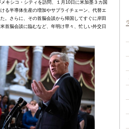
がメキシコ・シティを訪問、１月10日に米加墨３カ国
おける半導体生産の増加やサプライチェーン、代替エ
した。さらに、その首脳会談から帰国してすぐに岸田
日米首脳会談に臨むなど、年明け早々、忙しい外交日