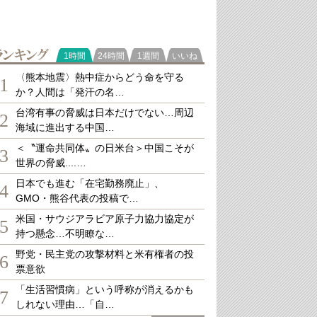
ランキング
1時間
24時間
1週間
いいね
〈熊本地震〉熱中症からどう命を守る
1
か？人間は「発汗の名…
台湾有事の脅威は日本だけでない…周辺
2
海域に進出する中国…
＜〝運命共同体〟の日米台＞中国こそが
3
世界の脅威....…
日本でも進む「在宅勤務廃止」、
4
GMO・熊谷代表の投稿で…
米国・サウジアラビア原子力協力協定が
5
持つ懸念…不明瞭な…
野党・民主党の攻撃材料と米有権者の投
6
票意欲
「生活習慣病」という呼称が消えるかも
7
しれない理由…「自…