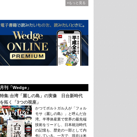
»もっと見る
月刊「Wedge」
特集:台湾「麗しの島」の実像 日台新時代
を拓く「3つの視座」
かつてポルトガル人が「フォル
モサ（麗しの島）」と呼んだ台
湾。半導体産業で世界の最先端
技術をリードし、日本統治時代
の記憶も、歴史の一部として内
包している。一方で、現在は米