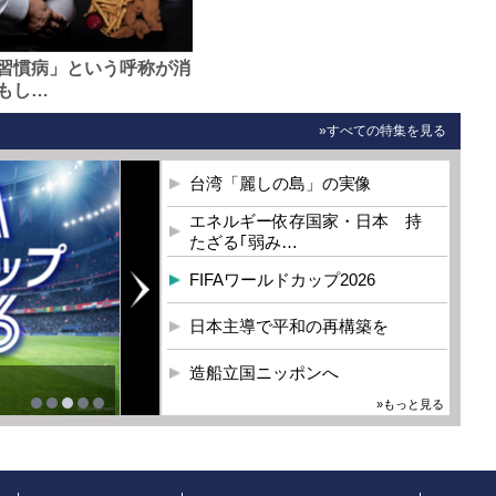
習慣病」という呼称が消
もし…
»すべての特集を見る
台湾「麗しの島」の実像
エネルギー依存国家・日本 持
たざる｢弱み…
FIFAワールドカップ2026
日本主導で平和の再構築を
造船立国ニッポンへ
»もっと見る