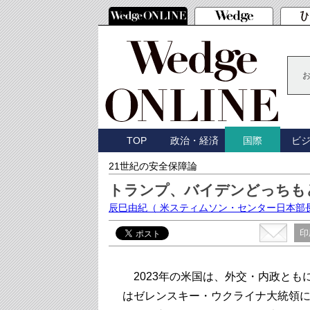
TOP
政治・経済
ビ
国際
21世紀の安全保障論
トランプ、バイデンどっちも
辰巳由紀
（ 米スティムソン・センター日本部
印
2023年の米国は、外交・内政とも
はゼレンスキー・ウクライナ大統領