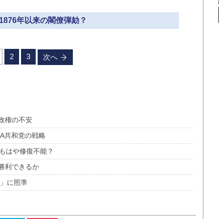
 1876年以来の閣僚弾劾？
2
3
次へ
政権の不安
A共和党の戦略
 もはや修復不能？
勝利できるか
止」に照準