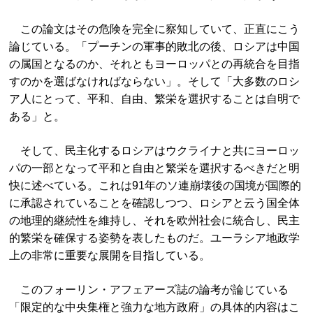
この論文はその危険を完全に察知していて、正直にこう
論じている。「プーチンの軍事的敗北の後、ロシアは中国
の属国となるのか、それともヨーロッパとの再統合を目指
すのかを選ばなければならない」。そして「大多数のロシ
ア人にとって、平和、自由、繁栄を選択することは自明で
ある」と。
そして、民主化するロシアはウクライナと共にヨーロッ
パの一部となって平和と自由と繁栄を選択するべきだと明
快に述べている。これは91年のソ連崩壊後の国境が国際的
に承認されていることを確認しつつ、ロシアと云う国全体
の地理的継続性を維持し、それを欧州社会に統合し、民主
的繁栄を確保する姿勢を表したものだ。ユーラシア地政学
上の非常に重要な展開を目指している。
このフォーリン・アフェアーズ誌の論考が論じている
「限定的な中央集権と強力な地方政府」の具体的内容はこ