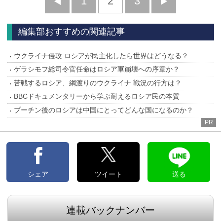
前
1
2
3
次
へ
へ
編集部おすすめの関連記事
ウクライナ侵攻 ロシアが民主化したら世界はどうなる？
ゲラシモフ総司令官任命はロシア軍崩壊への序章か？
苦戦するロシア、綱渡りのウクライナ 戦況の行方は？
BBCドキュメンタリーから学ぶ耐えるロシア民の本質
プーチン後のロシアは中国にとってどんな国になるのか？
PR
シェア
ツイート
送る
連載バックナンバー