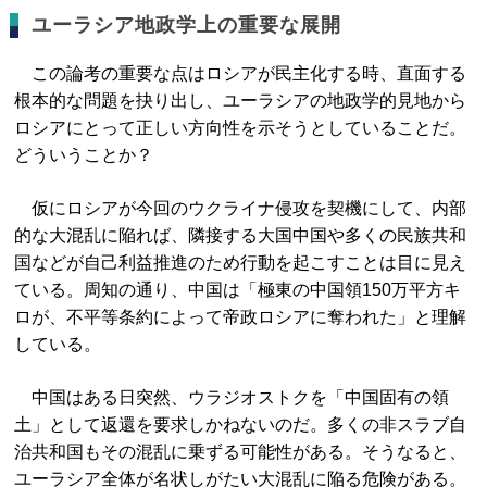
ユーラシア地政学上の重要な展開
この論考の重要な点はロシアが民主化する時、直面する
根本的な問題を抉り出し、ユーラシアの地政学的見地から
ロシアにとって正しい方向性を示そうとしていることだ。
どういうことか？
仮にロシアが今回のウクライナ侵攻を契機にして、内部
的な大混乱に陥れば、隣接する大国中国や多くの民族共和
国などが自己利益推進のため行動を起こすことは目に見え
ている。周知の通り、中国は「極東の中国領150万平方キ
ロが、不平等条約によって帝政ロシアに奪われた」と理解
している。
中国はある日突然、ウラジオストクを「中国固有の領
土」として返還を要求しかねないのだ。多くの非スラブ自
治共和国もその混乱に乗ずる可能性がある。そうなると、
ユーラシア全体が名状しがたい大混乱に陥る危険がある。