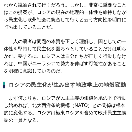
れから議論されて行くだろう。しかし、非常に重要なこと
はこの提案が、ロシアの現在の地理的一体性を維持しなが
ら民主化し欧州社会に統合して行くと云う方向性を明白に
打ち出していることだ。
二人の著者は問題の本質を正しく理解し、国としての一
体性を堅持して民主化を図ろうとしていることだけは明ら
かだ。要するに、ロシア人は自分たちが正しく行動しなけ
れば、中国がユーラシアで勢力を伸ばす可能性があること
を明確に意識しているのだ。
ロシアの民主化が生み出す地政学上の地殻変動
まず何よりも、ロシアが民主主義の価値体系の下で行動
し始めれば、北大西洋条約機構（NATO）との関係は根本
的に変化する。ロシアは極東ロシアを含めて欧州民主主義
圏の一員となる。