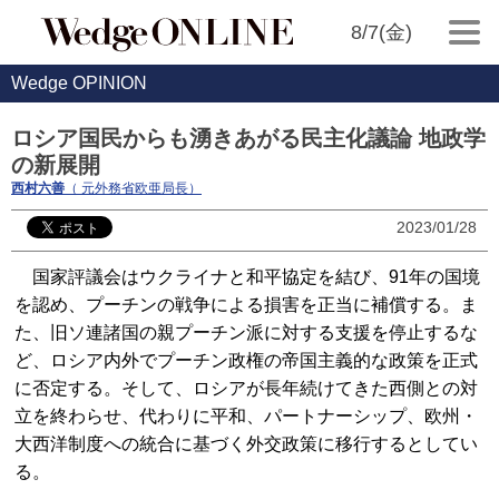
8/7(金)
Wedge OPINION
ロシア国民からも湧きあがる民主化議論 地政学
の新展開
西村六善
（ 元外務省欧亜局長）
2023/01/28
国家評議会はウクライナと和平協定を結び、91年の国境
を認め、プーチンの戦争による損害を正当に補償する。ま
た、旧ソ連諸国の親プーチン派に対する支援を停止するな
ど、ロシア内外でプーチン政権の帝国主義的な政策を正式
に否定する。そして、ロシアが長年続けてきた西側との対
立を終わらせ、代わりに平和、パートナーシップ、欧州・
大西洋制度への統合に基づく外交政策に移行するとしてい
る。