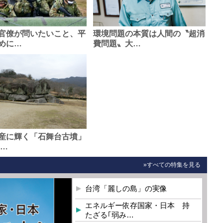
官僚が問いたいこと、平
環境問題の本質は人間の〝超消
めに…
費問題〟大…
産に輝く「石舞台古墳」
0…
»すべての特集を見る
台湾「麗しの島」の実像
エネルギー依存国家・日本 持
たざる｢弱み…