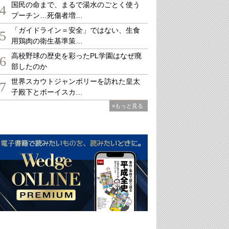
国民の命まで、まるで湯水のごとく使う
4
プーチン…死傷者増…
「ガイドライン＝安全」ではない、生食
5
用鶏肉の衛生基準策…
高校野球の歴史を彩ったPL学園はなぜ廃
6
部したのか
世界スカウトジャンボリーを訪れた皇太
7
子殿下とボーイスカ…
»もっと見る