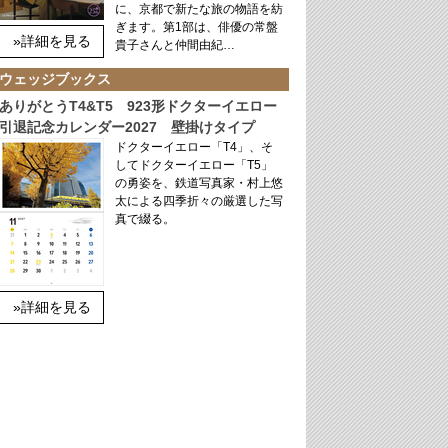
に、京都で新たな旅の物語を紡
ぎます。第1部は、俳優の常盤
»詳細を見る
貴子さんと仲間由紀…
ウェッジブックス
ありがとうT4&T5 923形ドクターイエロー
引退記念カレンダー2027 壁掛けタイプ
ドクターイエロー「T4」、そ
してドクターイエロー「T5」
の勇姿を、鉄道写真家・村上悠
太による四季折々の厳選した写
真で綴る。
»詳細を見る