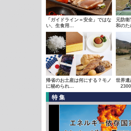
「ガイドライン＝安全」ではな
元防衛
い、生食用…
和のた
帰省のお土産は何にする？モノ
世界遺
に秘められ…
230
特集