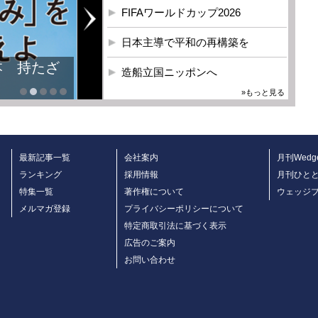
FIFAワールドカップ2026
日本主導で平和の再構築を
本 持たざ
造船立国ニッポンへ
»もっと見る
最新記事一覧
会社案内
月刊Wedg
ランキング
採用情報
月刊ひと
特集一覧
著作権について
ウェッジ
メルマガ登録
プライバシーポリシーについて
特定商取引法に基づく表示
広告のご案内
お問い合わせ