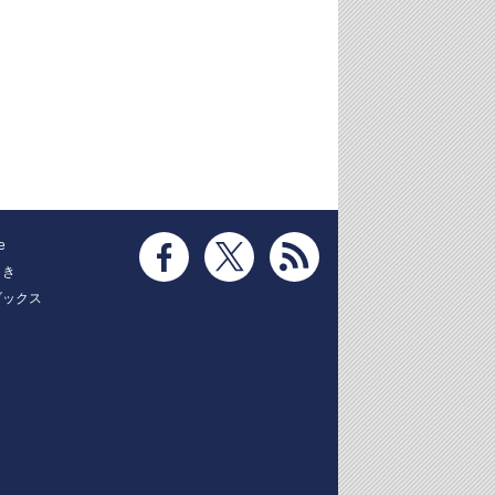
e
とき
ブックス