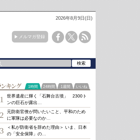
2026年8月9日(日)
メルマガ登録
ランキング
1時間
24時間
1週間
いいね
世界遺産に輝く「石舞台古墳」 2300ト
1
ンの巨石が露出…
元防衛官僚が問いたいこと、平和のため
2
に軍隊は必要なのか…
＜私が防衛省を辞めた理由＞ いま、日本
3
の「安全保障」の…