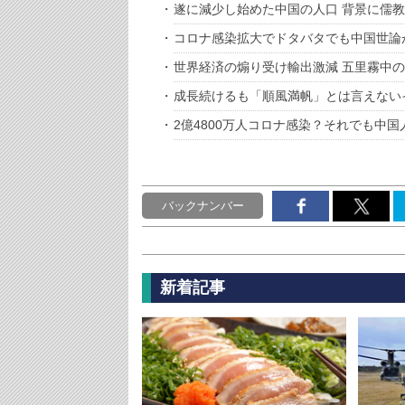
遂に減少し始めた中国の人口 背景に儒
コロナ感染拡大でドタバタでも中国世論
世界経済の煽り受け輸出激減 五里霧中
成長続けるも「順風満帆」とは言えない
2億4800万人コロナ感染？それでも中
バックナンバー
新着記事