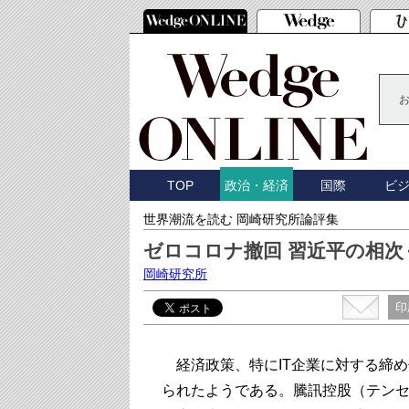
TOP
国際
ビ
政治・経済
世界潮流を読む 岡崎研究所論評集
ゼロコロナ撤回 習近平の相
岡崎研究所
印
経済政策、特にIT企業に対する締め
られたようである。騰訊控股（テンセ