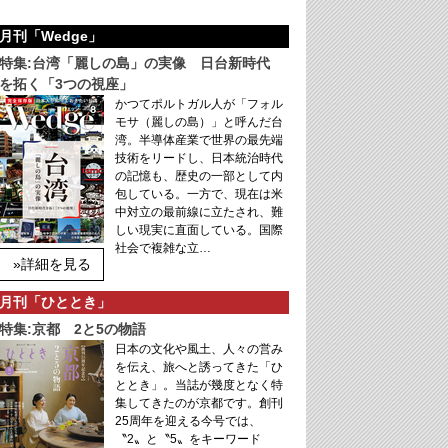
月刊「Wedge」
特集:台湾「麗しの島」の実像 日台新時代
を拓く「3つの視座」
かつてポルトガル人が「フォル
モサ（麗しの島）」と呼んだ台
湾。半導体産業で世界の最先端
技術をリードし、日本統治時代
の記憶も、歴史の一部として内
包している。一方で、現在は米
中対立の最前線に立たされ、難
しい現実に直面している。国際
社会で複雑な立…
»詳細を見る
月刊「ひととき」
特集:京都 2と5の物語
日本の文化や風土、人々の営み
を伝え、旅へと誘ってきた「ひ
ととき」。当誌が幾度となく特
集してきたのが京都です。創刊
25周年を迎える今号では、
〝2〟と〝5〟をキーワード