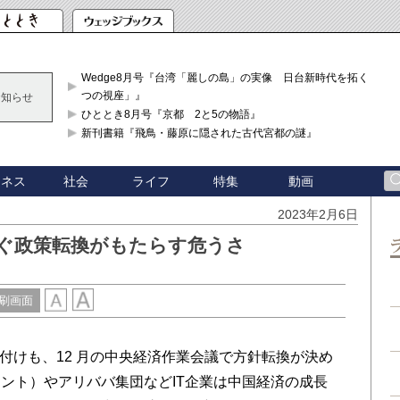
Wedge8月号『台湾「麗しの島」の実像 日台新時代を拓く「3
つの視座」』
お知らせ
ひととき8月号『京都 2と5の物語』
新刊書籍『飛鳥・藤原に隠された古代宮都の謎』
ジネス
社会
ライフ
特集
動画
2023年2月6日
次ぐ政策転換がもたらす危うさ
刷画面
付けも、12 月の中央経済作業会議で方針転換が決め
ント）やアリババ集団などIT企業は中国経済の成長