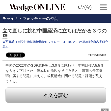
8/7(金)
チャイナ・ウォッチャーの視点
立て直しに挑む中国経済に立ちはだかる３つの
壁
大西康雄
（ 科学技術振興機構特任フェロー、JETROアジア経済研究所名誉研究
員）
2023/03/03
中国の2022年のGDP成長率は3.0％に終わり、年初目標の5.5％
を大きく下回った。低成長の原因を見てみると、短期の景気循
環に属する問題に加えて、成長構造に関わる問題・課題が見え
てくる。
本文を読む
PR