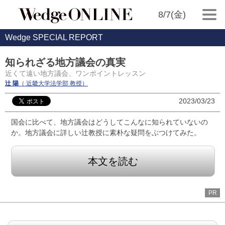
8/7(金)
Wedge SPECIAL REPORT
知られざる地方議会の真実
近くて遠い地方議会、ワンポイントレッスン
辻 陽
（ 近畿大学法学部 教授）
2023/03/23
国会に比べて、地方議会はどうしてこんなに知られていないの
か。地方議会に詳しい辻教授に素朴な疑問をぶつけてみた。
本文を読む
PR