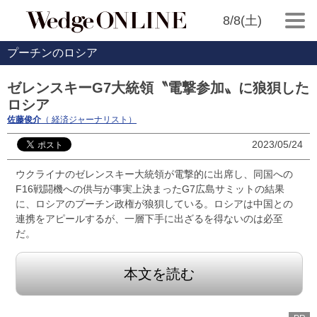
8/8(土)
プーチンのロシア
ゼレンスキーG7大統領〝電撃参加〟に狼狽した
ロシア
佐藤俊介
（ 経済ジャーナリスト）
2023/05/24
ウクライナのゼレンスキー大統領が電撃的に出席し、同国への
F16戦闘機への供与が事実上決まったG7広島サミットの結果
に、ロシアのプーチン政権が狼狽している。ロシアは中国との
連携をアピールするが、一層下手に出ざるを得ないのは必至
だ。
本文を読む