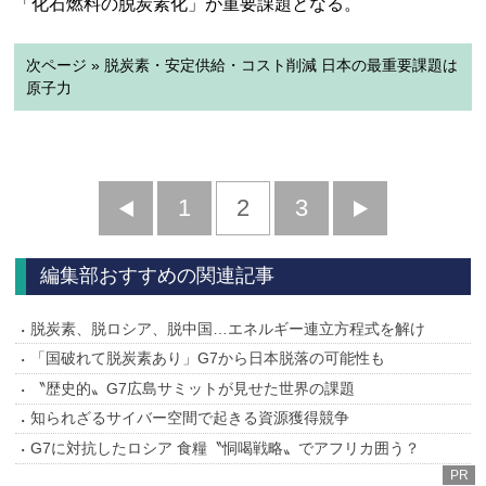
「化石燃料の脱炭素化」が重要課題となる。
次ページ » 脱炭素・安定供給・コスト削減 日本の最重要課題は
原子力
前
1
2
3
次
へ
へ
編集部おすすめの関連記事
脱炭素、脱ロシア、脱中国…エネルギー連立方程式を解け
「国破れて脱炭素あり」G7から日本脱落の可能性も
〝歴史的〟G7広島サミットが見せた世界の課題
知られざるサイバー空間で起きる資源獲得競争
G7に対抗したロシア 食糧〝恫喝戦略〟でアフリカ囲う？
PR