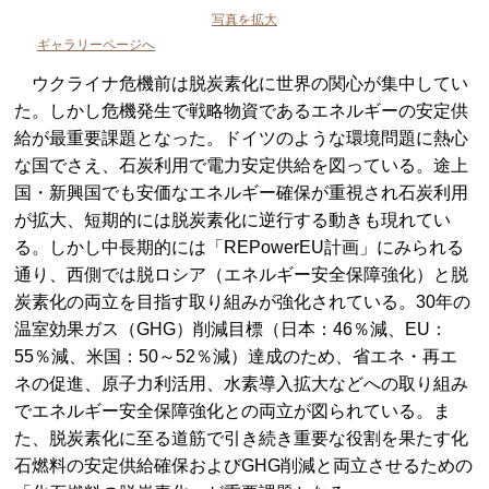
写真を拡大
ギャラリーページへ
ウクライナ危機前は脱炭素化に世界の関心が集中してい
た。しかし危機発生で戦略物資であるエネルギーの安定供
給が最重要課題となった。ドイツのような環境問題に熱心
な国でさえ、石炭利用で電力安定供給を図っている。途上
国・新興国でも安価なエネルギー確保が重視され石炭利用
が拡大、短期的には脱炭素化に逆行する動きも現れてい
る。しかし中長期的には「REPowerEU計画」にみられる
通り、西側では脱ロシア（エネルギー安全保障強化）と脱
炭素化の両立を目指す取り組みが強化されている。30年の
温室効果ガス（GHG）削減目標（日本：46％減、EU：
55％減、米国：50～52％減）達成のため、省エネ・再エ
ネの促進、原子力利活用、水素導入拡大などへの取り組み
でエネルギー安全保障強化との両立が図られている。ま
た、脱炭素化に至る道筋で引き続き重要な役割を果たす化
石燃料の安定供給確保およびGHG削減と両立させるための