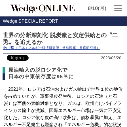
8/10(月)
Wedge SPECIAL REPORT
世界の分断深刻化 脱炭素と安定供給との〝二
兎〟を追えるか
小山 堅
（ 日本エネルギー経済研究所 常務理事・首席研究員）
2023/06/20
原油輸入の脱ロシア化で
日本の中東依存度は95％に
2021年、ロシアは石油およびガス輸出で世界１位の地位
を占めていたが、軍事侵攻発生後、ロシアの石油（と石
炭）は西側の禁輸対象となり、ガスは、欧州向けパイプラ
インガス輸出が激減、国際エネルギー市場は一気に不安定
化した。ロシア依存度の高い欧州は、価格暴騰に加え、エ
ネルギー不足発生も懸念され「エネルギー危機」的な状況