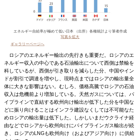
エネルギー自給率が極めて低い日本 （出所）各種統計より筆者作成
写真を拡大
ギャラリーページへ
ロシアのエネルギー輸出の先行きも重要だ。ロシアのエ
ネルギー収入の中心である石油輸出について西側は禁輸を
科しているが、西側が引き取りを減らした分、中国やイン
ドが割引で調達を増やし、現時点まではロシアの輸出量全
体に大きな影響はない。むしろ、価格高騰でロシアの石油
収入は危機前より増加している。天然ガスについては、パ
イプラインで直結する欧州向け輸出が低下した分を中国な
どに振り向けることはインフラ建設なくしては不可能なた
めロシアの輸出量は低下した。しかしいまだウクライナ経
由などでロシアから欧州向けにパイプラインガス輸出が続
き、ロシアのLNGも欧州向け（およびアジア向け）に供給