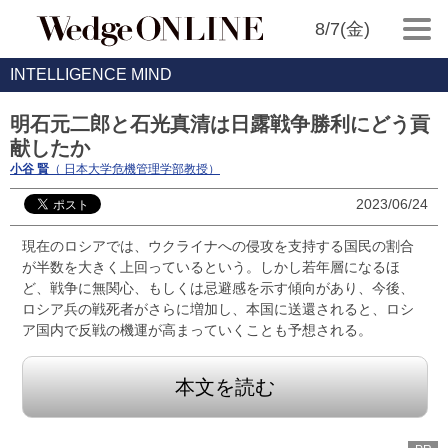
8/7(金)
INTELLIGENCE MIND
明石元二郎と石光真清は日露戦争勝利にどう貢
献したか
小谷 賢
（ 日本大学危機管理学部教授）
2023/06/24
現在のロシアでは、ウクライナへの侵攻を支持する国民の割合
が半数を大きく上回っているという。しかし若年層になるほ
ど、戦争に無関心、もしくは忌避感を示す傾向があり、今後、
ロシア兵の戦死者がさらに増加し、本国に送還されると、ロシ
ア国内で反戦の機運が高まっていくことも予想される。
本文を読む