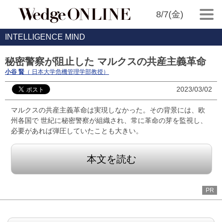
8/7(金)
INTELLIGENCE MIND
秘密警察が阻止した マルクスの共産主義革命
小谷 賢
（ 日本大学危機管理学部教授）
2023/03/02
マルクスの共産主義革命は実現しなかった。その背景には、欧
州各国で 世紀に秘密警察が組織され、常に革命の芽を監視し、
必要があれば弾圧していたことも大きい。
本文を読む
PR