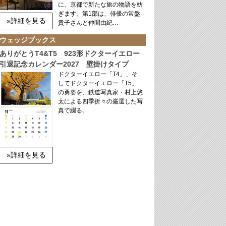
に、京都で新たな旅の物語を紡
ぎます。第1部は、俳優の常盤
»詳細を見る
貴子さんと仲間由紀…
ウェッジブックス
ありがとうT4&T5 923形ドクターイエロー
引退記念カレンダー2027 壁掛けタイプ
ドクターイエロー「T4」、そ
してドクターイエロー「T5」
の勇姿を、鉄道写真家・村上悠
太による四季折々の厳選した写
真で綴る。
»詳細を見る