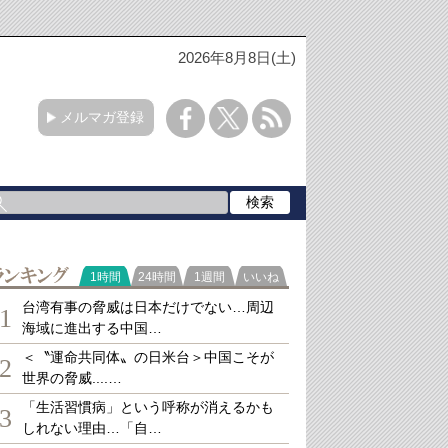
2026年8月8日(土)
メルマガ登録
ランキング
1時間
24時間
1週間
いいね
台湾有事の脅威は日本だけでない…周辺
1
海域に進出する中国…
＜〝運命共同体〟の日米台＞中国こそが
2
世界の脅威....…
「生活習慣病」という呼称が消えるかも
3
しれない理由…「自…