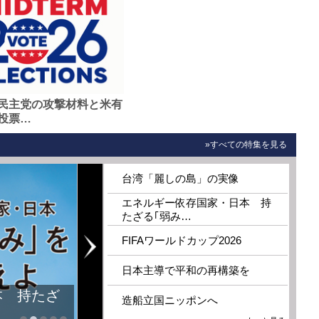
民主党の攻撃材料と米有
投票…
»すべての特集を見る
台湾「麗しの島」の実像
エネルギー依存国家・日本 持
たざる｢弱み…
FIFAワールドカップ2026
日本主導で平和の再構築を
本 持たざ
造船立国ニッポンへ