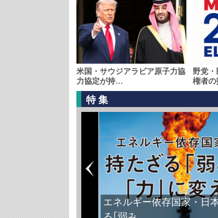
米国・サウジアラビア原子力協
野党・
力協定が持…
権者の
特集
エネルギー依存国家・日
る｢弱み…