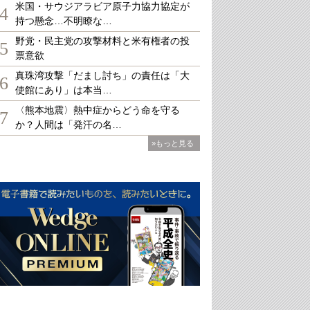
米国・サウジアラビア原子力協力協定が
4
持つ懸念…不明瞭な…
野党・民主党の攻撃材料と米有権者の投
5
票意欲
真珠湾攻撃「だまし討ち」の責任は「大
6
使館にあり」は本当…
〈熊本地震〉熱中症からどう命を守る
7
か？人間は「発汗の名…
»もっと見る