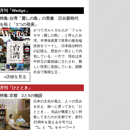
月刊「Wedge」
特集:台湾「麗しの島」の実像 日台新時代
を拓く「3つの視座」
かつてポルトガル人が「フォル
モサ（麗しの島）」と呼んだ台
湾。半導体産業で世界の最先端
技術をリードし、日本統治時代
の記憶も、歴史の一部として内
包している。一方で、現在は米
中対立の最前線に立たされ、難
しい現実に直面している。国際
社会で複雑な立…
»詳細を見る
月刊「ひととき」
特集:京都 2と5の物語
日本の文化や風土、人々の営み
を伝え、旅へと誘ってきた「ひ
ととき」。当誌が幾度となく特
集してきたのが京都です。創刊
25周年を迎える今号では、
〝2〟と〝5〟をキーワード