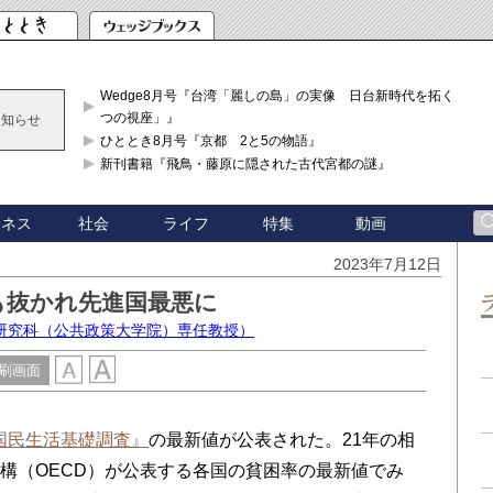
Wedge8月号『台湾「麗しの島」の実像 日台新時代を拓く「3
つの視座」』
お知らせ
ひととき8月号『京都 2と5の物語』
新刊書籍『飛鳥・藤原に隠された古代宮都の謎』
ジネス
社会
ライフ
特集
動画
2023年7月12日
も抜かれ先進国最悪に
研究科（公共政策大学院）専任教授）
刷画面
国民生活基礎調査』
の最新値が公表された。21年の相
機構（OECD）が公表する各国の貧困率の最新値でみ