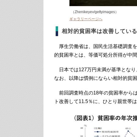
（Zhenikeyev/gettyimages）
ギャラリーページへ
相対的貧困率は改善してい
厚生労働省は、国民生活基礎調査を
的貧困率とは、等価可処分所得が中
日本では127万円未満が基準となり
なお、以降は慣例にならい相対的貧
前回調査時点の18年の貧困率からは0
ト改善して11.5％に、ひとり親世帯は