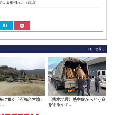
では看板倒れに（前編）
»もっと見る
産に輝く「石舞台古墳」
〈熊本地震〉熱中症からどう命
0…
を守るか？…