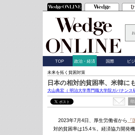
TOP
国際
ビ
政治・経済
未来を拓く貧困対策
日本の相対的貧困率、米韓に
大山典宏
（ 明治大学専門職大学院ガバナンス
印
2023年7月4日、厚生労働省から
『
対的貧困率は15.4％。経済協力開発