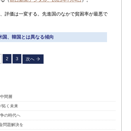
と、評価は一変する。先進国のなかで貧困率が最悪で
 米国、韓国とは異なる傾向
2
3
次へ
う中間層
が拓く未来
戦争の時代へ
金問題解決を