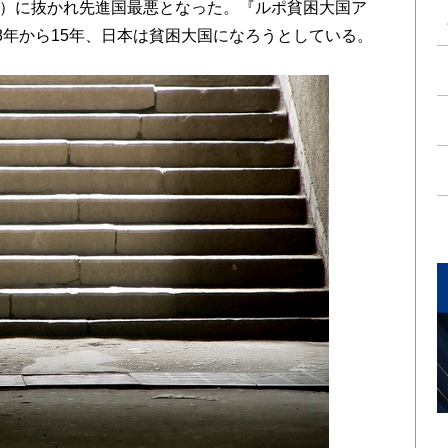
.3％）に抜かれ先進国最悪となった。『ルポ貧困大国ア
8年から15年、日本は貧困大国になろうとしている。