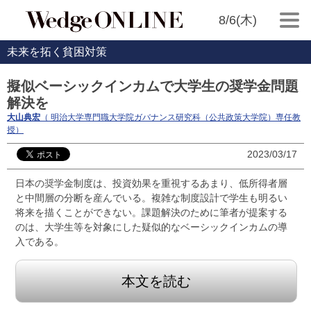
8/6(木)
未来を拓く貧困対策
擬似ベーシックインカムで大学生の奨学金問題
解決を
大山典宏
（ 明治大学専門職大学院ガバナンス研究科（公共政策大学院）専任教
授）
2023/03/17
日本の奨学金制度は、投資効果を重視するあまり、低所得者層
と中間層の分断を産んでいる。複雑な制度設計で学生も明るい
将来を描くことができない。課題解決のために筆者が提案する
のは、大学生等を対象にした疑似的なベーシックインカムの導
入である。
本文を読む