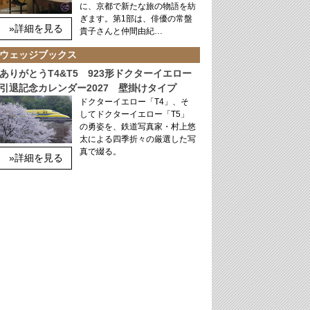
に、京都で新たな旅の物語を紡
ぎます。第1部は、俳優の常盤
»詳細を見る
貴子さんと仲間由紀…
ウェッジブックス
ありがとうT4&T5 923形ドクターイエロー
引退記念カレンダー2027 壁掛けタイプ
ドクターイエロー「T4」、そ
してドクターイエロー「T5」
の勇姿を、鉄道写真家・村上悠
太による四季折々の厳選した写
真で綴る。
»詳細を見る