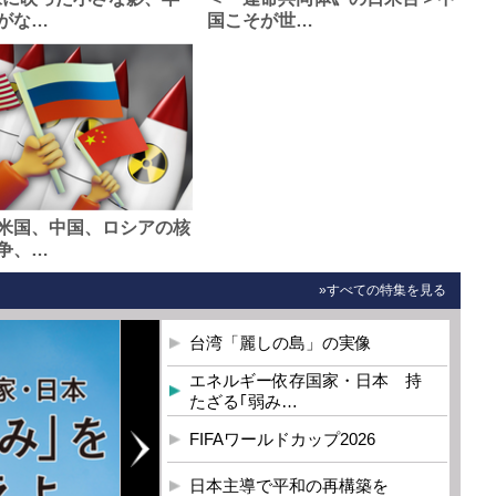
がな…
国こそが世…
米国、中国、ロシアの核
争、…
»すべての特集を見る
台湾「麗しの島」の実像
エネルギー依存国家・日本 持
たざる｢弱み…
FIFAワールドカップ2026
日本主導で平和の再構築を