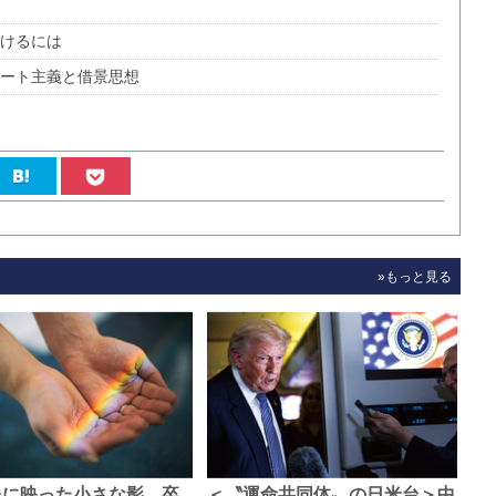
避けるには
リート主義と借景思想
»もっと見る
像に映った小さな影、卒
＜〝運命共同体〟の日米台＞中