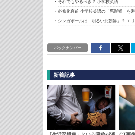
それでもやるべき？ 小学校英語
必修化直前 小学校英語の「悪影響」を
シンガポールは「明るい北朝鮮」？ エ
バックナンバー
新着記事
「生活習慣病」という呼称が消
CT画