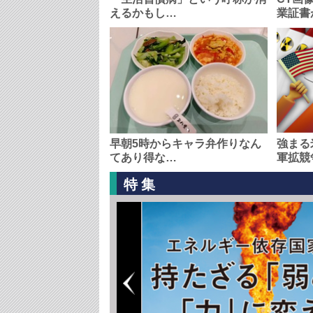
えるかもし…
業証書
早朝5時からキャラ弁作りなん
強まる
てあり得な…
軍拡競
特集