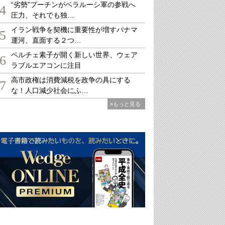
“劣勢”プーチンがベラルーシ軍の参戦へ
4
圧力、それでも独…
イラン戦争を契機に重要性が増すパナマ
5
運河、直面する２つ…
ペルチェ素子が開く新しい世界、ウェア
6
ラブルエアコンに注目
高市政権は消費減税を政争の具にする
7
な！人口減少社会にふ…
»もっと見る