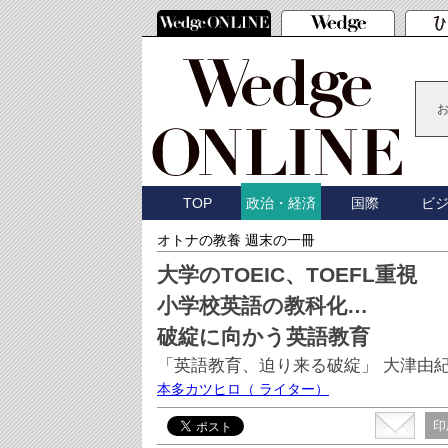
TOP
国際
ビ
政治・経済
オトナの教養 週末の一冊
大学のTOEIC、TOEFL重視
小学校英語の教科化…
破綻に向かう英語教育
「英語教育、迫り来る破綻」 大津由
本多カツヒロ
（ ライター）
印