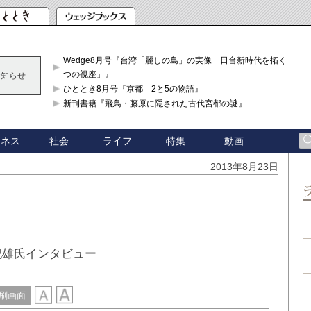
Wedge8月号『台湾「麗しの島」の実像 日台新時代を拓く「3
つの視座」』
お知らせ
ひととき8月号『京都 2と5の物語』
新刊書籍『飛鳥・藤原に隠された古代宮都の謎』
ジネス
社会
ライフ
特集
動画
2013年8月23日
紀雄氏インタビュー
刷画面