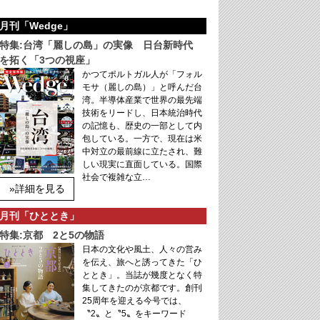
月刊「Wedge」
特集:台湾「麗しの島」の実像 日台新時代
を拓く「3つの視座」
かつてポルトガル人が「フォル
モサ（麗しの島）」と呼んだ台
湾。半導体産業で世界の最先端
技術をリードし、日本統治時代
の記憶も、歴史の一部として内
包している。一方で、現在は米
中対立の最前線に立たされ、難
しい現実に直面している。国際
社会で複雑な立…
»詳細を見る
月刊「ひととき」
特集:京都 2と5の物語
日本の文化や風土、人々の営み
を伝え、旅へと誘ってきた「ひ
ととき」。当誌が幾度となく特
集してきたのが京都です。創刊
25周年を迎える今号では、
〝2〟と〝5〟をキーワード