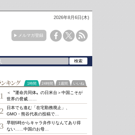
2026年8月6日(木)
メルマガ登録
ランキング
1時間
24時間
1週間
いいね
＜〝運命共同体〟の日米台＞中国こそが
1
世界の脅威....…
日本でも進む「在宅勤務廃止」、
2
GMO・熊谷代表の投稿で…
早朝5時からキャラ弁作りなんてあり得
3
ない……中国のお母…