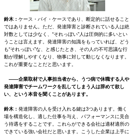
鈴木：
ケース・バイ・ケースであり、断定的に話せること
ではありません。ただ、発達障害と診断されている人は絶
対数としては少なく、“それっぽい”人は圧倒的に多いとい
うことは言えます。発達障害の知識をもっていれば、どう
も“それっぽい”な、と感じたとき、その人の不可思議な行
動が理解しやすくなり、物事に対して動じなくなります。
これが重要なことだと思います。
――企業取材で人事担当者から、うつ病で休職する人や
発達障害でチームワークを乱してしまう人は辞めて欲し
い、という本音を聞くことがあります。
鈴木：
発達障害の人を受け入れる鍵は3つあります。働く
場を構造化し、適した仕事を与え、パフォーマンスに見合
う待遇をすることです。これらができる会社は適材適所の
できている強い会社だと思います。こうした企業は上手に