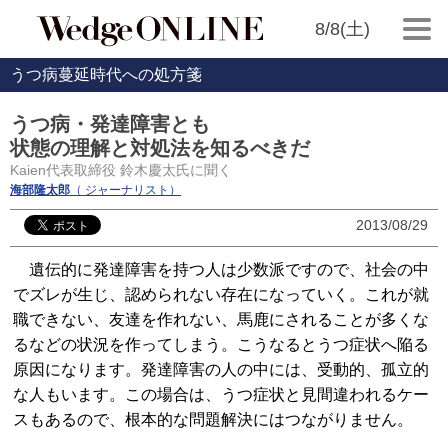
8/8(土)
うつ病蔓延時代への処方箋
うつ病・発達障害とも
状態の理解と対処法を知るべきだ
Kaien代表取締役 鈴木慶太氏に聞く
海部隆太郎
（ ジャーナリスト）
2013/08/29
遺伝的に発達障害を持つ人は少数派ですので、社会の中
でズレが生じ、認められない存在になっていく。これが就
職できない、友達を作れない、馬鹿にされることが多くな
るなどの状況を作ってしまう。こうなるとうつ症状へ陥る
原因になります。発達障害の人の中には、受動的、孤立的
な人もいます。この場合は、うつ症状と見間違われるケー
スもあるので、根本的な問題解決にはつながりません。