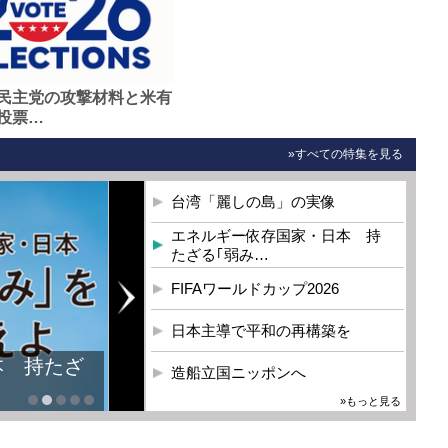
民主党の攻撃材料と米有
投票…
»すべての特集を見る
台湾「麗しの島」の実像
エネルギー依存国家・日本 持
たざる｢弱み…
FIFAワールドカップ2026
日本主導で平和の再構築を
本 持たざ
造船立国ニッポンへ
»もっと見る