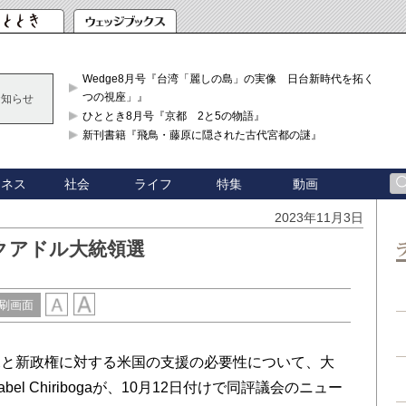
Wedge8月号『台湾「麗しの島」の実像 日台新時代を拓く「3
つの視座」』
お知らせ
ひととき8月号『京都 2と5の物語』
新刊書籍『飛鳥・藤原に隠された古代宮都の謎』
ジネス
社会
ライフ
特集
動画
2023年11月3日
クアドル大統領選
刷画面
と新政権に対する米国の支援の必要性について、大
l Chiribogaが、10月12日付けで同評議会のニュー