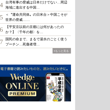
台湾有事の脅威は日本だけでない…周辺
4
海域に進出する中国…
＜〝運命共同体〟の日米台＞中国こそが
5
世界の脅威....…
【平安京以前の京都には何があったの
6
か？】〈千年の都〉を…
国民の命まで、まるで湯水のごとく使う
7
プーチン…死傷者増…
»もっと見る