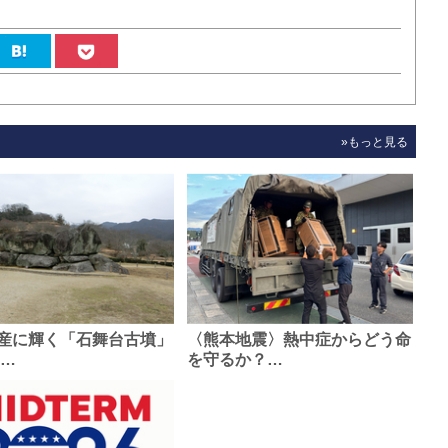
»もっと見る
産に輝く「石舞台古墳」
〈熊本地震〉熱中症からどう命
0…
を守るか？…