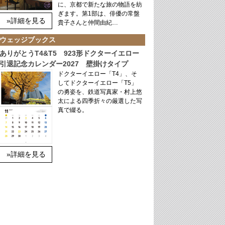
に、京都で新たな旅の物語を紡
ぎます。第1部は、俳優の常盤
»詳細を見る
貴子さんと仲間由紀…
ウェッジブックス
ありがとうT4&T5 923形ドクターイエロー
引退記念カレンダー2027 壁掛けタイプ
ドクターイエロー「T4」、そ
してドクターイエロー「T5」
の勇姿を、鉄道写真家・村上悠
太による四季折々の厳選した写
真で綴る。
»詳細を見る