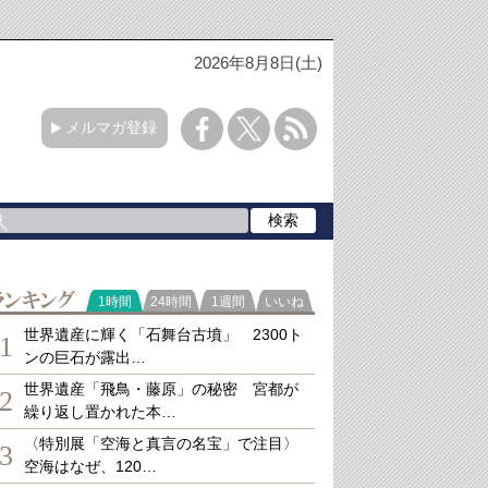
2026年8月8日(土)
メルマガ登録
ランキング
1時間
24時間
1週間
いいね
世界遺産に輝く「石舞台古墳」 2300ト
1
ンの巨石が露出…
世界遺産「飛鳥・藤原」の秘密 宮都が
2
繰り返し置かれた本…
〈特別展「空海と真言の名宝」で注目〉
3
空海はなぜ、120…