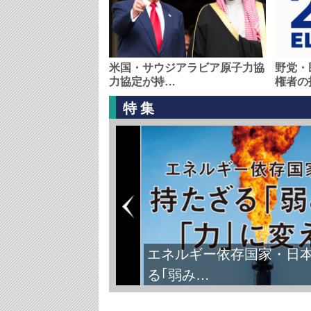
米国・サウジアラビア原子力協
野党・
力協定が持…
権者の
特集
エネルギー依存国家・日
る｢弱み…