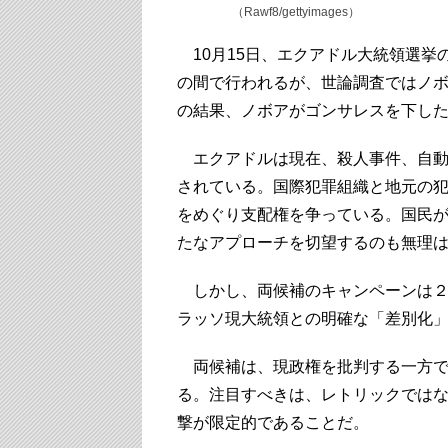
（Rawf8/gettyimages）
10月15日、エクアドル大統領選挙
の間で行われるが、世論調査ではノ
の結果、ノボアがゴンサレスを下し
エクアドルは現在、殺人事件、自動
されている。国際犯罪組織と地元の
をめぐり支配権を争っている。国民
たなアプローチを切望するのも無理
しかし、両候補のキャンペーンは２
ラッソ現大統領との明確な「差別化
両候補は、現政権を批判する一方で
る。注目すべきは、レトリックでは
撃が限定的であることだ。