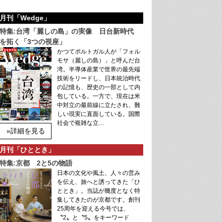
月刊「Wedge」
特集:台湾「麗しの島」の実像 日台新時代
を拓く「3つの視座」
かつてポルトガル人が「フォル
モサ（麗しの島）」と呼んだ台
湾。半導体産業で世界の最先端
技術をリードし、日本統治時代
の記憶も、歴史の一部として内
包している。一方で、現在は米
中対立の最前線に立たされ、難
しい現実に直面している。国際
社会で複雑な立…
»詳細を見る
月刊「ひととき」
特集:京都 2と5の物語
日本の文化や風土、人々の営み
を伝え、旅へと誘ってきた「ひ
ととき」。当誌が幾度となく特
集してきたのが京都です。創刊
25周年を迎える今号では、
〝2〟と〝5〟をキーワード