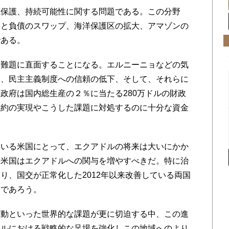
保護、持続可能性に関する問題である。この分野
然と負債のスワップ、海洋保護区の拡大、アマゾンの
である。
難題に直面することになる。エルニーニョなどの気
加、民主主義制度への信頼の低下、そして、それらに
政府は国内総生産の２％に当たる280万ドルの財政
公約の実現やこうした課題に対処するのに十分な資金
。
いる米国にとって、エクアドルの将来は大いにかか
、米国はエクアドルへの関与を増やすべきだ。特に治
り、国交が正常化した2012年以来改善している両国
すであろう。
動といった世界的な課題が更に切迫する中、この進
ドルにおける戦略的な足場を強化しこの地域へのより