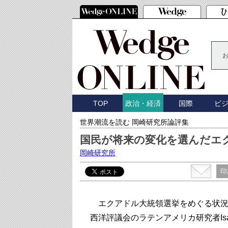
TOP
国際
ビ
政治・経済
世界潮流を読む 岡崎研究所論評集
国民が将来の変化を選んだエ
岡崎研究所
印
エクアドル大統領選挙をめぐる状況
西洋評議会のラテンアメリカ研究者Isabe