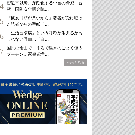
習近平以降、深刻化する中国の脅威…台
4
湾・国防安全研究院…
『彼女は頭が悪いから』著者が受け取っ
5
た読者からの手紙「…
「生活習慣病」という呼称が消えるかも
6
しれない理由…「自…
国民の命まで、まるで湯水のごとく使う
7
プーチン…死傷者増…
»もっと見る