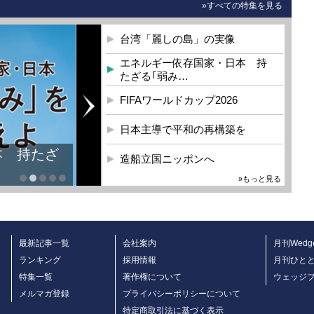
»すべての特集を見る
台湾「麗しの島」の実像
エネルギー依存国家・日本 持
たざる｢弱み…
FIFAワールドカップ2026
日本主導で平和の再構築を
本 持たざ
造船立国ニッポンへ
»もっと見る
最新記事一覧
会社案内
月刊Wedg
ランキング
採用情報
月刊ひと
特集一覧
著作権について
ウェッジ
メルマガ登録
プライバシーポリシーについて
特定商取引法に基づく表示