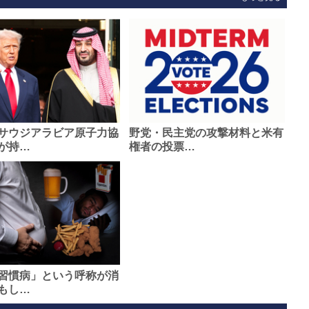
サウジアラビア原子力協
野党・民主党の攻撃材料と米有
が持…
権者の投票…
習慣病」という呼称が消
もし…