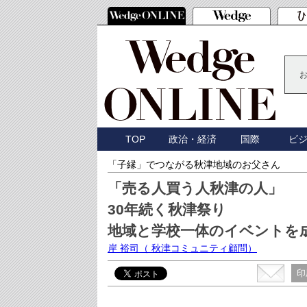
TOP
政治・経済
国際
ビ
「子縁」でつながる秋津地域のお父さん
「売る人買う人秋津の人」
30年続く秋津祭り
地域と学校一体のイベントを
岸 裕司
（ 秋津コミュニティ顧問）
印