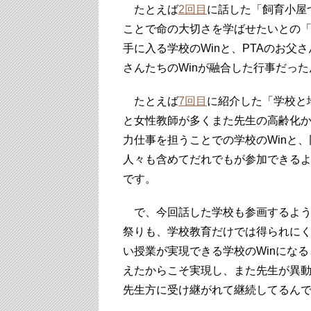
たとえば
2回目
に話した「飼育小屋
ことで命の大切さを学ばせたいとの
手に入る学校のWinと、PTAのお
さんたちのWinが融合した行事だっ
たとえば
7回目
に紹介した「学校と
と女性教師が多くまた先生の高齢化
力仕事を担うことでの学校のWinと
人々も含めてだれでもが参加できるよ
です。
で、今回話した学校も参画するよう
祭りも、学校教育だけでは得られに
い授業が実現できる学校のWinにな
えたからこそ実現し、また先生が異
先生方に受け継がれて継続してるん