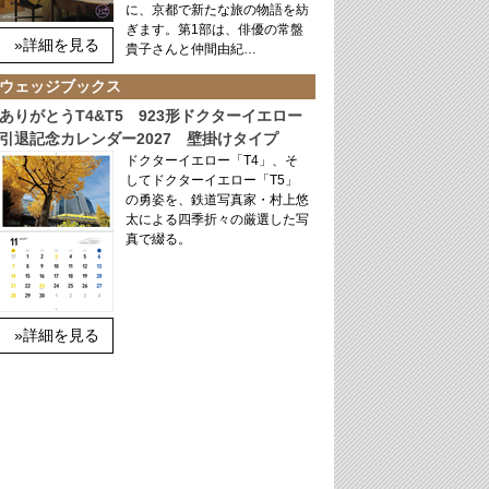
に、京都で新たな旅の物語を紡
ぎます。第1部は、俳優の常盤
»詳細を見る
貴子さんと仲間由紀…
ウェッジブックス
ありがとうT4&T5 923形ドクターイエロー
引退記念カレンダー2027 壁掛けタイプ
ドクターイエロー「T4」、そ
してドクターイエロー「T5」
の勇姿を、鉄道写真家・村上悠
太による四季折々の厳選した写
真で綴る。
»詳細を見る