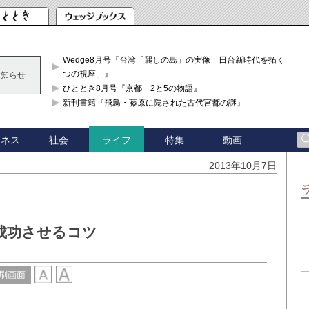
Wedge8月号『台湾「麗しの島」の実像 日台新時代を拓く「3
つの視座」』
お知らせ
ひととき8月号『京都 2と5の物語』
新刊書籍『飛鳥・藤原に隠された古代宮都の謎』
ジネス
社会
特集
動画
ライフ
2013年10月7日
成功させるコツ
刷画面