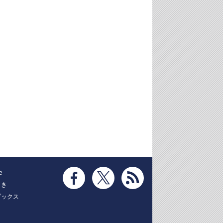
e
とき
ブックス