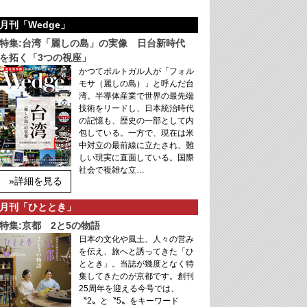
月刊「Wedge」
特集:台湾「麗しの島」の実像 日台新時代
を拓く「3つの視座」
かつてポルトガル人が「フォル
モサ（麗しの島）」と呼んだ台
湾。半導体産業で世界の最先端
技術をリードし、日本統治時代
の記憶も、歴史の一部として内
包している。一方で、現在は米
中対立の最前線に立たされ、難
しい現実に直面している。国際
社会で複雑な立…
»詳細を見る
月刊「ひととき」
特集:京都 2と5の物語
日本の文化や風土、人々の営み
を伝え、旅へと誘ってきた「ひ
ととき」。当誌が幾度となく特
集してきたのが京都です。創刊
25周年を迎える今号では、
〝2〟と〝5〟をキーワード