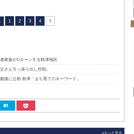
1
2
3
4
5
へ
若者家族がUターンする秋津地区
お父さん引っ張り出し作戦」
、最後に公助 秋津「まち育てのキーワード」
»もっと見る