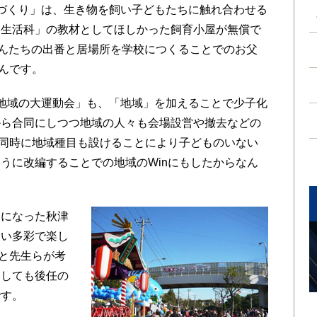
づくり」は、生き物を飼い子どもたちに触れ合わせる
「生活科」の教材としてほしかった飼育小屋が無償で
父さんたちの出番と居場所を学校につくることでのお父
たんです。
地域の大運動会」も、「地域」を加えることで少子化
から合同にしつつ地域の人々も会場設営や撤去などの
、同時に地域種目も設けることにより子どものいない
うに改編することでの地域のWinにもしたからなん
になった秋津
くい多彩で楽し
ると先生らが考
動しても後任の
です。