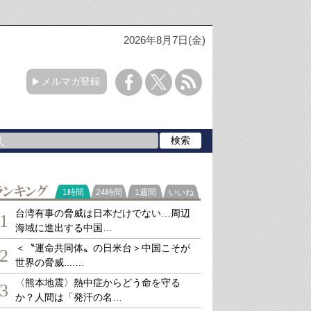
2026年8月7日(金)
メルマガ登録
ランキング
1時間
24時間
1週間
いいね
台湾有事の脅威は日本だけでない…周辺
1
海域に進出する中国…
＜〝運命共同体〟の日米台＞中国こそが
2
世界の脅威....…
〈熊本地震〉熱中症からどう命を守る
3
か？人間は「発汗の名…