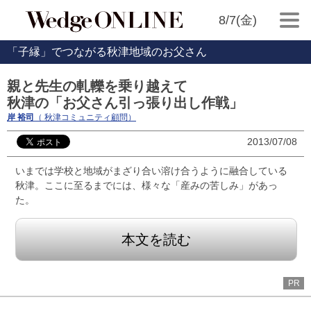
8/7(金)
「子縁」でつながる秋津地域のお父さん
親と先生の軋轢を乗り越えて
秋津の「お父さん引っ張り出し作戦」
岸 裕司
（ 秋津コミュニティ顧問）
2013/07/08
いまでは学校と地域がまざり合い溶け合うように融合している
秋津。ここに至るまでには、様々な「産みの苦しみ」があっ
た。
本文を読む
PR