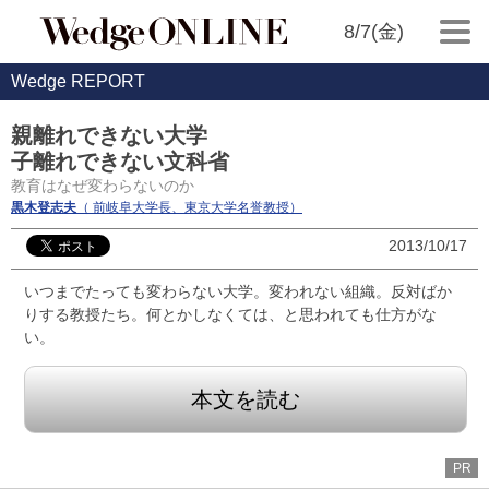
8/7(金)
Wedge REPORT
親離れできない大学
子離れできない文科省
教育はなぜ変わらないのか
黒木登志夫
（ 前岐阜大学長、東京大学名誉教授）
2013/10/17
いつまでたっても変わらない大学。変われない組織。反対ばか
りする教授たち。何とかしなくては、と思われても仕方がな
い。
本文を読む
PR