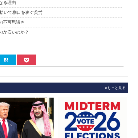
なる理由
ル拾いで糊口を凌ぐ貧労
の不可思議さ
のか安いのか？
»もっと見る