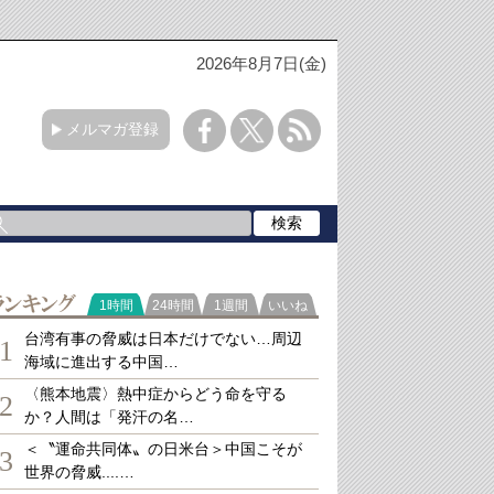
2026年8月7日(金)
メルマガ登録
ランキング
1時間
24時間
1週間
いいね
台湾有事の脅威は日本だけでない…周辺
1
海域に進出する中国…
〈熊本地震〉熱中症からどう命を守る
2
か？人間は「発汗の名…
＜〝運命共同体〟の日米台＞中国こそが
3
世界の脅威....…