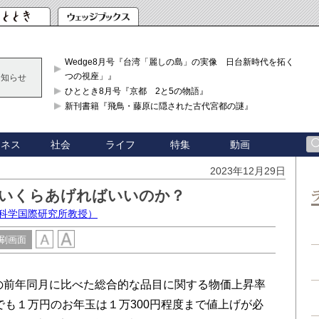
Wedge8月号『台湾「麗しの島」の実像 日台新時代を拓く「3
つの視座」』
お知らせ
ひととき8月号『京都 2と5の物語』
新刊書籍『飛鳥・藤原に隠された古代宮都の謎』
ジネス
社会
ライフ
特集
動画
2023年12月29日
玉はいくらあげればいいのか？
害科学国際研究所教授）
刷画面
の前年同月に比べた総合的な品目に関する物価上昇率
でも１万円のお年玉は１万300円程度まで値上げが必