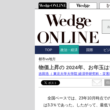
TOP
国際
ビ
政治・経済
都市vs地方
物価上昇の 2024年、お年
吉田浩
（ 東北大学大学院 経済学研究科・災
印
全国ベースでは、23年10月時点で
は3.3％であった。したがって、最低