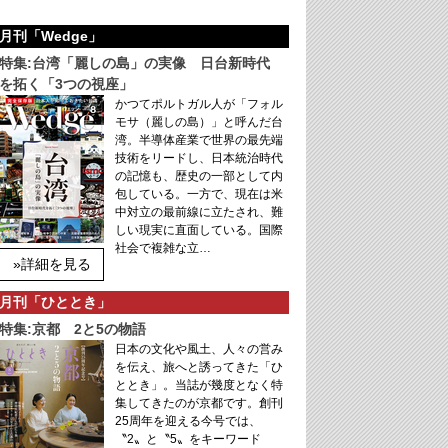
月刊「Wedge」
特集:台湾「麗しの島」の実像 日台新時代
を拓く「3つの視座」
かつてポルトガル人が「フォル
モサ（麗しの島）」と呼んだ台
湾。半導体産業で世界の最先端
技術をリードし、日本統治時代
の記憶も、歴史の一部として内
包している。一方で、現在は米
中対立の最前線に立たされ、難
しい現実に直面している。国際
社会で複雑な立…
»詳細を見る
月刊「ひととき」
特集:京都 2と5の物語
日本の文化や風土、人々の営み
を伝え、旅へと誘ってきた「ひ
ととき」。当誌が幾度となく特
集してきたのが京都です。創刊
25周年を迎える今号では、
〝2〟と〝5〟をキーワード