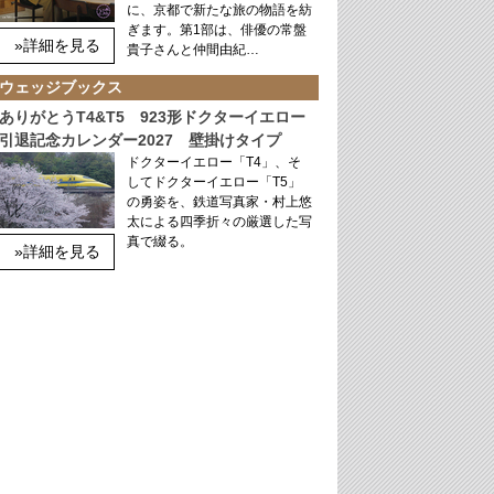
に、京都で新たな旅の物語を紡
ぎます。第1部は、俳優の常盤
»詳細を見る
貴子さんと仲間由紀…
ウェッジブックス
ありがとうT4&T5 923形ドクターイエロー
引退記念カレンダー2027 壁掛けタイプ
ドクターイエロー「T4」、そ
してドクターイエロー「T5」
の勇姿を、鉄道写真家・村上悠
太による四季折々の厳選した写
真で綴る。
»詳細を見る